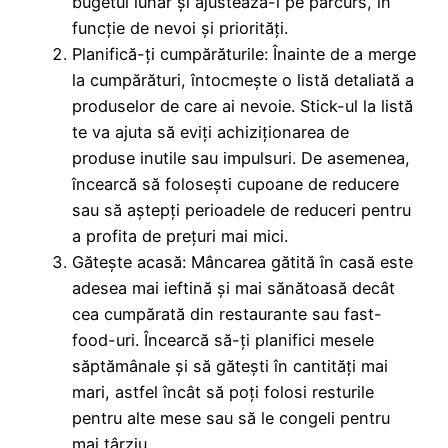
bugetul lunar și ajustează-l pe parcurs, în
funcție de nevoi și priorități.
Planifică-ți cumpărăturile: Înainte de a merge
la cumpărături, întocmește o listă detaliată a
produselor de care ai nevoie. Stick-ul la listă
te va ajuta să eviți achiziționarea de
produse inutile sau impulsuri. De asemenea,
încearcă să folosești cupoane de reducere
sau să aștepți perioadele de reduceri pentru
a profita de prețuri mai mici.
Gătește acasă: Mâncarea gătită în casă este
adesea mai ieftină și mai sănătoasă decât
cea cumpărată din restaurante sau fast-
food-uri. Încearcă să-ți planifici mesele
săptămânale și să gătești în cantități mai
mari, astfel încât să poți folosi resturile
pentru alte mese sau să le congeli pentru
mai târziu.