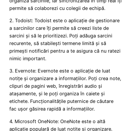
organiza sarcinile, iar sincronizarea în timp real îți
permite să colaborezi cu colegii de echipă.
2. Todoist: Todoist este o aplicație de gestionare
a sarcinilor care îți permite să creezi liste de
sarcini și să le prioritizezi. Poți adăuga sarcini
recurente, să stabilești termene limită și să
primești notificări pentru a te asigura că nu ratezi
nimic important.
3. Evernote: Evernote este o aplicație de luat
notițe și organizare a informațiilor. Poți crea note,
clipuri de pagini web, înregistrări audio și
atașamente, și le poți organiza în caiete și
etichete. Funcționalitățile puternice de căutare
fac ușor găsirea rapidă a informațiilor.
4. Microsoft OneNote: OneNote este o altă
aplicație populară de luat notițe și organizare.