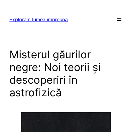
Skip
to
Exploram lumea impreuna
content
Misterul găurilor
negre: Noi teorii și
descoperiri în
astrofizică