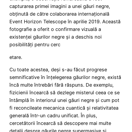
capturarea primei imagini a unei găuri negre,
obținută de către colaborarea internațională
Event Horizon Telescope în aprilie 2019. Această
fotografie a oferit o confirmare vizuală a
existenței găurilor negre și a deschis noi
posibilități pentru cerc
etare.
Cu toate acestea, deși s-au făcut progrese
semnificative în înțelegerea găurilor negre, există
încă multe întrebări fără răspuns. De exemplu,
fizicienii încearcă să dezlege misterul ceea ce se
întâmplă în interiorul unei găuri negre și cum pot
fi reconcileate mecanica cuantică și relativitatea
generală într-un cadru unificat. În plus,
cercetătorii încearcă să descopere mai multe
detalii despre găurile negre supermasive și