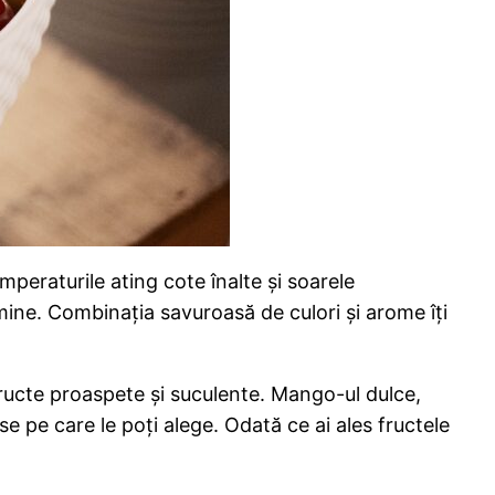
eraturile ating cote înalte și soarele
amine. Combinația savuroasă de culori și arome îți
 fructe proaspete și suculente. Mango-ul dulce,
e pe care le poți alege. Odată ce ai ales fructele