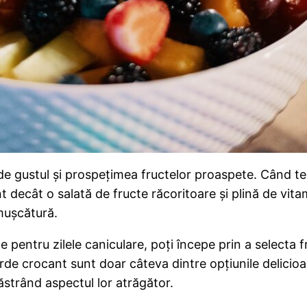
 gustul și prospețimea fructelor proaspete. Când temp
t decât o salată de fructe răcoritoare și plină de vit
 mușcătură.
e pentru zilele caniculare, poți începe prin a selecta
de crocant sunt doar câteva dintre opțiunile delicioas
păstrând aspectul lor atrăgător.