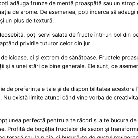
poți adăuga frunze de mentă proaspătă sau un strop d
nația de arome. De asemenea, poți încerca să adaugi n
și un plus de textură.
osebită, poți servi salata de fructe într-un bol din p
ptând privirile tuturor celor din jur.
 delicioase, ci și extrem de sănătoase. Fructele proa
ii și a unei stări de bine generale. Ele sunt, de aseme
ie de preferințele tale și de disponibilitatea acestora 
Nu există limite atunci când vine vorba de creativitat
 opțiunea perfectă pentru a te răcori și a te bucura d
se. Profită de bogăția fructelor de sezon și transformă
 terasă sau la plajă, și bucură-te de gustul revigorant 