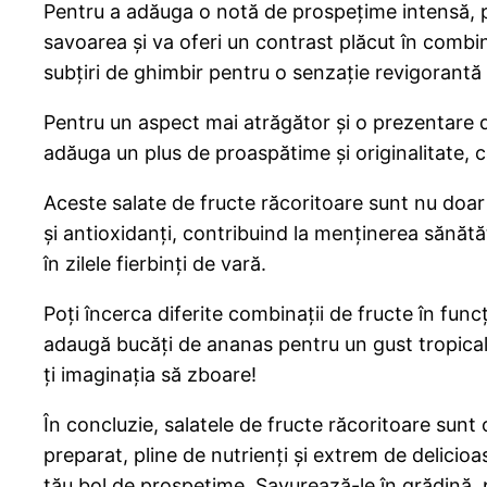
Pentru a adăuga o notă de prospețime intensă, 
savoarea și va oferi un contrast plăcut în combi
subțiri de ghimbir pentru o senzație revigorantă 
Pentru un aspect mai atrăgător și o prezentare de
adăuga un plus de proaspătime și originalitate, ca
Aceste salate de fructe răcoritoare sunt nu doar
și antioxidanți, contribuind la menținerea sănătăț
în zilele fierbinți de vară.
Poți încerca diferite combinații de fructe în funcț
adaugă bucăți de ananas pentru un gust tropical. 
ți imaginația să zboare!
În concluzie, salatele de fructe răcoritoare sunt
preparat, pline de nutrienți și extrem de delicioa
tău bol de prospețime. Savurează-le în grădină, pe