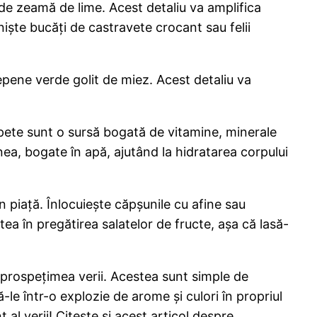
e zeamă de lime. Acest detaliu va amplifica
iște bucăți de castravete crocant sau felii
epene verde golit de miez. Acest detaliu va
spete sunt o sursă bogată de vitamine, minerale
nea, bogate în apă, ajutând la hidratarea corpului
în piață. Înlocuiește căpșunile cu afine sau
ea în pregătirea salatelor de fructe, așa că lasă-
e prospețimea verii. Acestea sunt simple de
-le într-o explozie de arome și culori în propriul
al verii! Citeste si acest articol despre