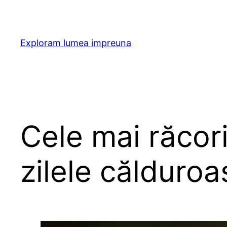
Skip
to
content
Exploram lumea impreuna
Cele mai răcor
zilele călduroa