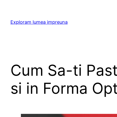
Skip
to
content
Exploram lumea impreuna
Cum Sa-ti Past
si in Forma Op