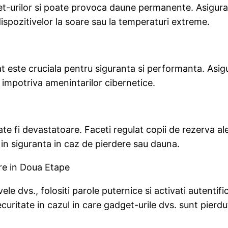
urilor si poate provoca daune permanente. Asigurati-va
dispozitivelor la soare sau la temperaturi extreme.
 este cruciala pentru siguranta si performanta. Asigura
a impotriva amenintarilor cibernetice.
te fi devastatoare. Faceti regulat copii de rezerva al
 in siguranta in caz de pierdere sau dauna.
are in Doua Etape
le dvs., folositi parole puternice si activati autentifi
uritate in cazul in care gadget-urile dvs. sunt pierdu