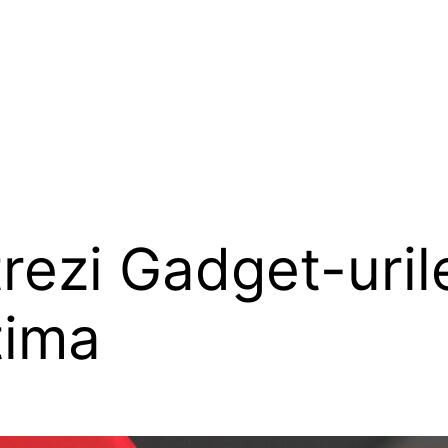
rezi Gadget-uril
tima