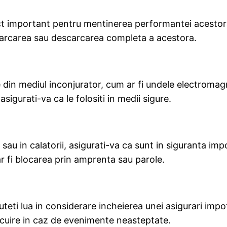
ect important pentru mentinerea performantei acestora
incarcarea sau descarcarea completa a acestora.
le din mediul inconjurator, cum ar fi undele electromag
asigurati-va ca le folositi in medii sigure.
 sau in calatorii, asigurati-va ca sunt in siguranta impot
m ar fi blocarea prin amprenta sau parole.
puteti lua in considerare incheierea unei asigurari imp
locuire in caz de evenimente neasteptate.