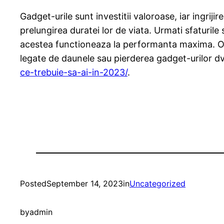
Gadget-urile sunt investitii valoroase, iar ingriji
prelungirea duratei lor de viata. Urmati sfaturile
acestea functioneaza la performanta maxima. O ingr
legate de daunele sau pierderea gadget-urilor dvs
ce-trebuie-sa-ai-in-2023/
.
Posted
September 14, 2023
in
Uncategorized
by
admin