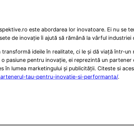
pektive.ro este abordarea lor inovatoare. Ei nu se tem
te de inovație îi ajută să rămână la vârful industriei 
ransformă ideile în realitate, ci le și dă viață într-un
și o pasiune pentru inovație, ei reprezintă un parten
 în lumea marketingului și publicității. Citeste si aces
partenerul-tau-pentru-inovatie-si-performanta/
.