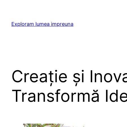
Skip
to
content
Exploram lumea impreuna
Creație și Inov
Transformă Idei