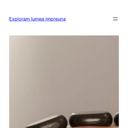
Skip
to
Exploram lumea impreuna
content