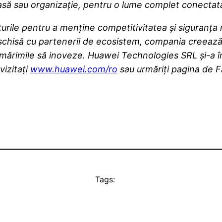
asă sau organizație, pentru o lume complet conectată 
rile pentru a menține competitivitatea și siguranța r
deschisă cu partenerii de ecosistem, compania creeaz
e mărimile să inoveze. Huawei Technologies SRL și-a î
vizitați
www.huawei.com/ro
sau urmăriți pagina de
Tags: