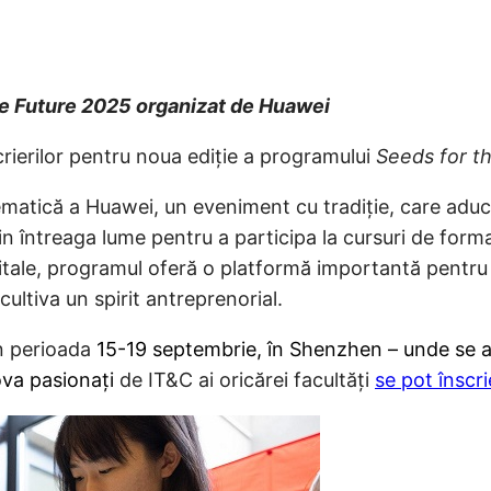
he Future 2025 organizat de Huawei
rierilor pentru noua ediție a programului
Seeds for t
lematică a Huawei, un eveniment cu tradiție, care adu
din întreaga lume pentru a participa la cursuri de form
igitale, programul oferă o platformă importantă pentru 
ultiva un spirit antreprenorial.
în perioada
15-19 septembrie, în Shenzhen – unde se af
va pasionați
de IT&C ai oricărei facultăți
se pot înscri