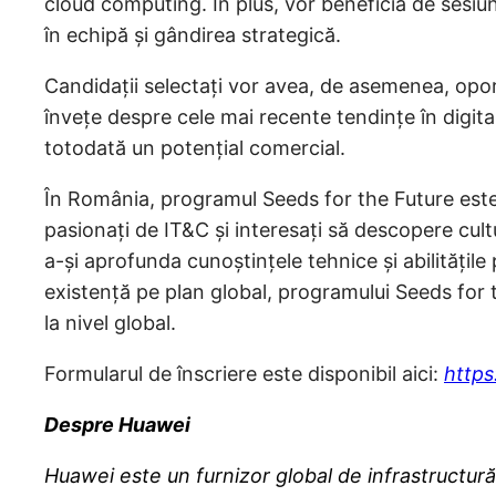
cloud computing. În plus, vor beneficia de sesiun
în echipă și gândirea strategică.
Candidații selectați vor avea, de asemenea, opor
învețe despre cele mai recente tendințe în digi
totodată un potențial comercial.
În România, programul Seeds for the Future este
pasionați de IT&C și interesați să descopere cult
a-și aprofunda cunoștințele tehnice și abilitățile
existență pe plan global, programului Seeds for t
la nivel global.
Formularul de înscriere este disponibil aici:
https
Despre Huawei
Huawei este un furnizor global de infrastructură