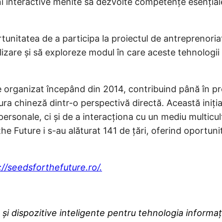
i interactive menite să dezvolte competențe esențiale,
tunitatea de a participa la proiectul de antreprenori
talizare și să exploreze modul în care aceste tehnolo
 organizat începând din 2014, contribuind până în pr
ura chineză dintr-o perspectivă directă. Această iniți
 personale, ci și de a interacționa cu un mediu multicu
he Future i s-au alăturat 141 de țări, oferind oportun
://seedsforthefuture.ro/.
 și dispozitive inteligente pentru tehnologia informaț