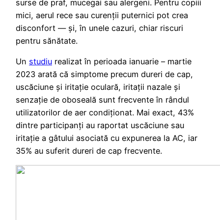
surse de praf, mucegai sau alergeni. Pentru copiii
mici, aerul rece sau curenții puternici pot crea
disconfort — și, în unele cazuri, chiar riscuri
pentru sănătate.
Un
studiu
realizat în perioada ianuarie – martie
2023 arată că simptome precum dureri de cap,
uscăciune și iritație oculară, iritații nazale și
senzație de oboseală sunt frecvente în rândul
utilizatorilor de aer condiționat. Mai exact, 43%
dintre participanți au raportat uscăciune sau
iritație a gâtului asociată cu expunerea la AC, iar
35% au suferit dureri de cap frecvente.