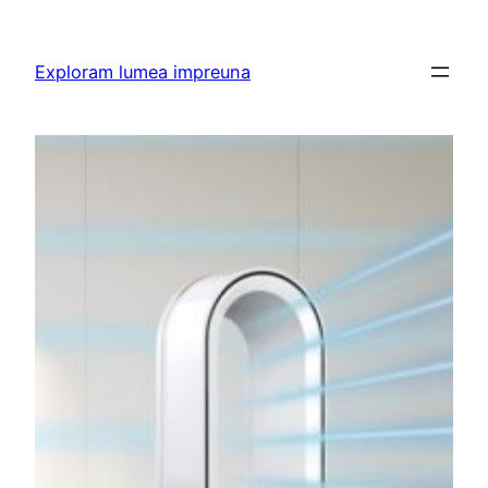
Skip
to
Exploram lumea impreuna
content