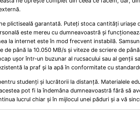
easta ne oprește complet din ceea ce facem, dar, din fe
externă.
 plictiseală garantată. Puteți stoca cantități uriașe 
 personală este mereu cu dumneavoastră și funcționează
unea la internet este în mod frecvent instabilă. Samsu
re de până la 10.050 MB/s și viteze de scriere de până 
ap ușor într-un buzunar al rucsacului sau al genții sa
istentă la praf și la apă în conformitate cu standard
tru studenți și lucrătorii la distanță. Materialele educ
 acestea pot fi la îndemâna dumneavoastră fără să ave
ua lucrul chiar și în mijlocul unei păduri și a vă sinc