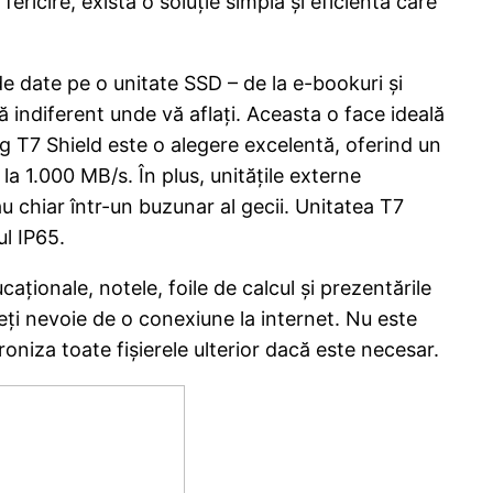
ricire, există o soluție simplă și eficientă care
de date pe o unitate SSD – de la e-bookuri și
 indiferent unde vă aflați. Aceasta o face ideală
ng T7 Shield este o alegere excelentă, oferind un
la 1.000 MB/s. În plus, unitățile externe
u chiar într-un buzunar al gecii. Unitatea T7
ul IP65.
aționale, notele, foile de calcul și prezentările
ți nevoie de o conexiune la internet. Nu este
roniza toate fișierele ulterior dacă este necesar.