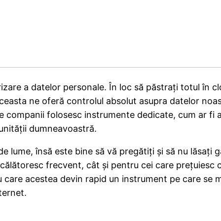
zare a datelor personale. În loc să păstrați totul în c
Aceasta ne oferă controlul absolut asupra datelor noas
lte companii folosesc instrumente dedicate, cum ar fi 
 unității dumneavoastră.
de lume, însă este bine să vă pregătiți și să nu lăsați
ălătoresc frecvent, cât și pentru cei care prețuiesc co
u care acestea devin rapid un instrument pe care se me
ternet.