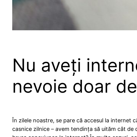
Nu aveți intern
nevoie doar de
În zilele noastre, se pare că accesul la internet 
casnice zilnice – avem tendința să uităm cât de 