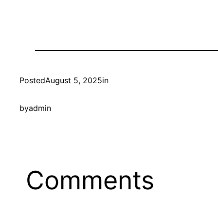
Posted
August 5, 2025
in
by
admin
Comments