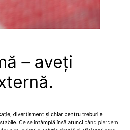
mă – aveți
xternă.
ație, divertisment și chiar pentru treburile
 stabile. Ce se întâmplă însă atunci când pierdem