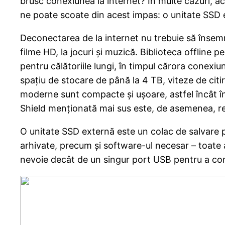
brusc conexiunea la internet? În multe cazuri, ac
ne poate scoate din acest impas: o unitate SSD 
Deconectarea de la internet nu trebuie să însemne
filme HD, la jocuri și muzică. Biblioteca offline
pentru călătoriile lungi, în timpul cărora conexi
spațiu de stocare de până la 4 TB, viteze de citi
moderne sunt compacte și ușoare, astfel încât înc
Shield menționată mai sus este, de asemenea, rez
O unitate SSD externă este un colac de salvare pen
arhivate, precum și software-ul necesar – toate
nevoie decât de un singur port USB pentru a contin