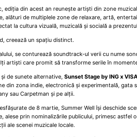
 ediția din acest an reunește artiști din zone muzicale
, alături de multiplele zone de relaxare, artă, enter
tat la cultura vizuală, muzicală și socială a prezentul
 creează un spațiu distinct.
ivalului, se conturează soundtrack-ul verii cu nume s
alți artiști care promit să transforme serile în momen
 și de sunete alternative,
Sunset Stage by ING x VIS
 din zona indie, electronică și experimentală, gata 
bany sau Carpetman și pe alții.
esfășurate de 8 martie, Summer Well își deschide sce
e, alese prin nominalizările publicului, primesc astfel
ții ale scenei muzicale locale.