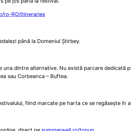
 pe jos până la festival.
ro/ro-RO/Itineraries
pedalezi până la Domeniul Știrbey.
una dintre alternative. Nu există parcare dedicată pub
ftea sau Corbeanca – Buftea.
festivalului, fiind marcate pe harta ce se regăsește în
 online, direct pe
summerwell.ro/topup
.