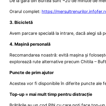
De la gara din Buftea sunt ~20 de minute de mers
Orarul complet:
https://mersultrenurilor.infofer.
3. Bicicletă
Avem parcare specială la intrare, dacă alegi să 
4. Mașină personală
Recomandarea noastră: evită mașina și folosește 
explorează rute alternative precum Chitila – Bu
Puncte de prim ajutor
Acestea vor fi disponibile în diferite puncte ale 
Top-up = mai mult timp pentru distracție
Brățările au un cod PIN cu care poți face top-up