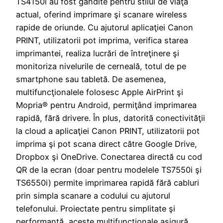
TS4150i au fost gândite pentru stilul de viaţă
actual, oferind imprimare şi scanare wireless
rapide de oriunde. Cu ajutorul aplicaţiei Canon
PRINT, utilizatorii pot imprima, verifica starea
imprimantei, realiza lucrări de întreţinere şi
monitoriza nivelurile de cerneală, totul de pe
smartphone sau tabletă. De asemenea,
multifuncţionalele folosesc Apple AirPrint şi
Mopria® pentru Android, permiţând imprimarea
rapidă, fără drivere. În plus, datorită conectivităţii
la cloud a aplicaţiei Canon PRINT, utilizatorii pot
imprima şi pot scana direct către Google Drive,
Dropbox şi OneDrive. Conectarea directă cu cod
QR de la ecran (doar pentru modelele TS7550i şi
TS6550i) permite imprimarea rapidă fără cabluri
prin simpla scanare a codului cu ajutorul
telefonului. Proiectate pentru simplitate şi
performanţă, aceste multifuncţionale asigură