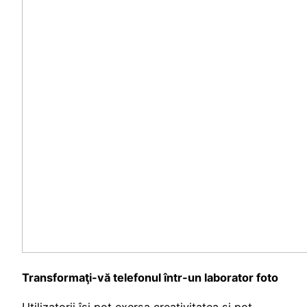
Transformaţi-vă telefonul într-un laborator foto
Utilizatorii îşi pot exersa creativitatea şi pot