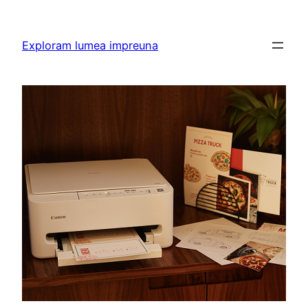
Skip
to
Exploram lumea impreuna
content