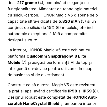
doar
217 grame
(4), combinând eleganța cu
funcționalitatea. Alimentat de tehnologia bateriei
cu siliciu-carbon, HONOR Magic V5 dispune de o
capacitate ultra-ridicată de
5.820 mAh
(5) și un
conținut de siliciu de 15% (6) în celule, oferind
autonomie excepțională fără a compromite
designul subțire.
La interior, HONOR Magic V5 este echipat cu
platforma
Qualcomm Snapdragon® 8 Elite
Mobile
(7) și asigură performanță AI de top și
inteligență on-device pentru utilizarea în scop
de business și de divertisment.
Construit ca să dureze, Magic V5 este rezistent
la praf și apă, având certificările
IP58
și
IP59
(8).
Designul robust este completat de
HONOR Anti-
scratch NanoCrystal Shield
și un panou interior