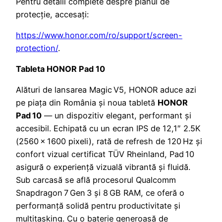
Pentru detalii complete despre planul de
protecție, accesați:
https://www.honor.com/ro/support/screen-
protection/
.
Tableta HONOR Pad 10
Alături de lansarea Magic V5, HONOR aduce azi
pe piața din România și noua tabletă
HONOR
Pad 10
— un dispozitiv elegant, performant și
accesibil. Echipată cu un ecran IPS de 12,1″ 2.5K
(2560 x 1600 pixeli), rată de refresh de 120 Hz și
confort vizual certificat TÜV Rheinland, Pad 10
asigură o experiență vizuală vibrantă și fluidă.
Sub carcasă se află procesorul Qualcomm
Snapdragon 7 Gen 3 și 8 GB RAM, ce oferă o
performanță solidă pentru productivitate și
multitasking. Cu o baterie generoasă de