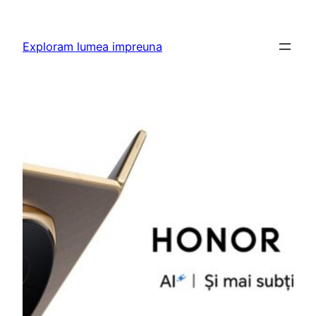
Skip
to
Exploram lumea impreuna
content