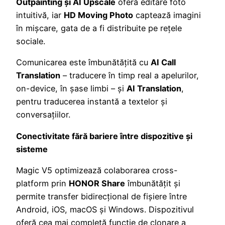
Outpainting și AI Upscale
oferă editare foto
intuitivă, iar
HD Moving Photo
captează imagini
în mișcare, gata de a fi distribuite pe rețele
sociale.
Comunicarea este îmbunătățită cu
AI Call
Translation
– traducere în timp real a apelurilor,
on-device, în șase limbi – și
AI Translation
,
pentru traducerea instantă a textelor și
conversațiilor.
Conectivitate fără bariere între dispozitive și
sisteme
Magic V5 optimizează colaborarea cross-
platform prin
HONOR Share
îmbunătățit și
permite transfer bidirecțional de fișiere între
Android, iOS, macOS și Windows. Dispozitivul
oferă cea mai completă funcție de clonare a