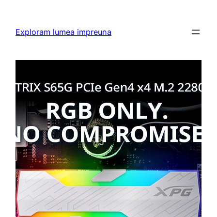
Skip
to
Exploram lumea impreuna
content