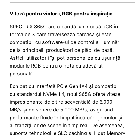
Viteză pentru victorii, RGB pentru inspirație
SPECTRIX S65G are o bandă luminoasă RGB în
formă de X care traversează carcasa și este
compatibil cu software-ul de control al iluminării
de la principalii producători de plăci de bază.
Astfel, utilizatorii își pot personaliza cu ușurință
modurile RGB pentru o notă cu adevărat
personală.
Echipat cu interfață PCIe Gen4x4 și compatibil
cu standardul NVMe 1.4, noul S65G oferă viteze
impresionante de citire secvențială de 6.000
MB/s și de scriere de 5.000 MB/s, asigurând
performanțe fluide în timpul încărcării jocurilor și
al tranzițiilor de scene în timp real. De asemenea,
suportă tehnologiile SLC caching și Host Memory