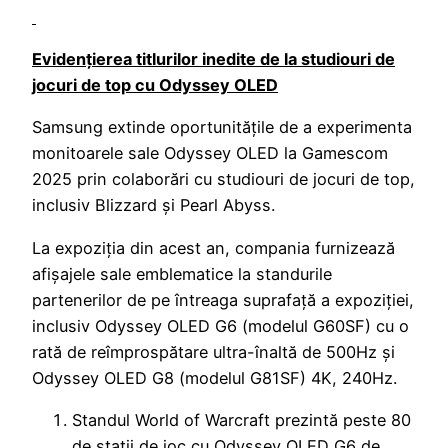
Evidențierea titlurilor inedite de la studiouri de
jocuri de top cu Odyssey OLED
Samsung extinde oportunitățile de a experimenta
monitoarele sale Odyssey OLED la Gamescom
2025 prin colaborări cu studiouri de jocuri de top,
inclusiv Blizzard și Pearl Abyss.
La expoziția din acest an, compania furnizează
afișajele sale emblematice la standurile
partenerilor de pe întreaga suprafață a expoziției,
inclusiv Odyssey OLED G6 (modelul G60SF) cu o
rată de reîmprospătare ultra-înaltă de 500Hz și
Odyssey OLED G8 (modelul G81SF) 4K, 240Hz.
Standul World of Warcraft prezintă peste 80
de stații de joc cu Odyssey OLED G6 de