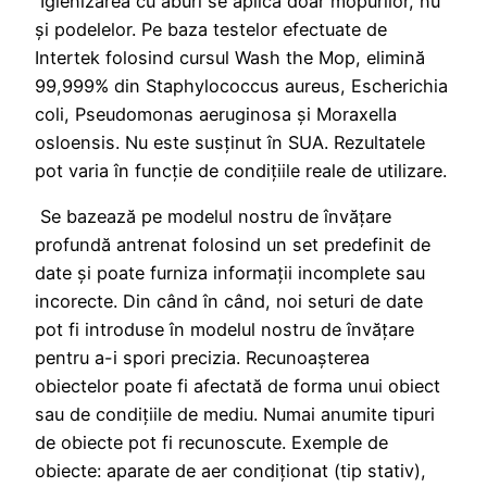
Igienizarea cu aburi se aplică doar mopurilor, nu
și podelelor. Pe baza testelor efectuate de
Intertek folosind cursul Wash the Mop, elimină
99,999% din Staphylococcus aureus, Escherichia
coli, Pseudomonas aeruginosa și Moraxella
osloensis. Nu este susținut în SUA. Rezultatele
pot varia în funcție de condițiile reale de utilizare.
Se bazează pe modelul nostru de învățare
profundă antrenat folosind un set predefinit de
date și poate furniza informații incomplete sau
incorecte. Din când în când, noi seturi de date
pot fi introduse în modelul nostru de învățare
pentru a-i spori precizia. Recunoașterea
obiectelor poate fi afectată de forma unui obiect
sau de condițiile de mediu. Numai anumite tipuri
de obiecte pot fi recunoscute. Exemple de
obiecte: aparate de aer condiționat (tip stativ),