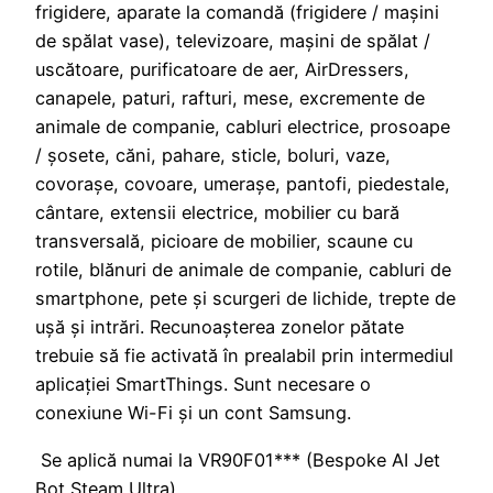
frigidere, aparate la comandă (frigidere / mașini
de spălat vase), televizoare, mașini de spălat /
uscătoare, purificatoare de aer, AirDressers,
canapele, paturi, rafturi, mese, excremente de
animale de companie, cabluri electrice, prosoape
/ șosete, căni, pahare, sticle, boluri, vaze,
covorașe, covoare, umerașe, pantofi, piedestale,
cântare, extensii electrice, mobilier cu bară
transversală, picioare de mobilier, scaune cu
rotile, blănuri de animale de companie, cabluri de
smartphone, pete și scurgeri de lichide, trepte de
ușă și intrări. Recunoașterea zonelor pătate
trebuie să fie activată în prealabil prin intermediul
aplicației SmartThings. Sunt necesare o
conexiune Wi-Fi și un cont Samsung.
Se aplică numai la VR90F01*** (Bespoke AI Jet
Bot Steam Ultra).