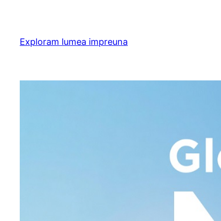
Skip
to
content
Exploram lumea impreuna