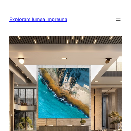
Skip
to
Exploram lumea impreuna
content