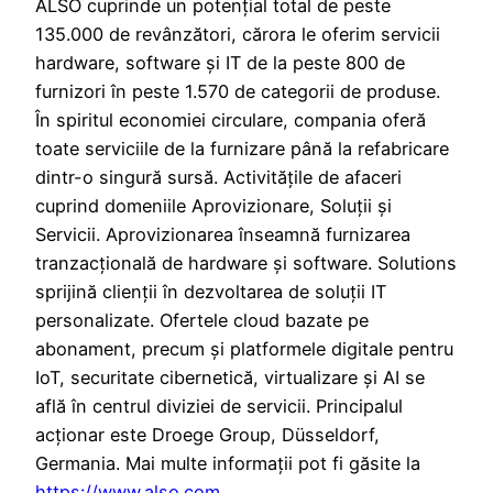
ALSO cuprinde un potențial total de peste
135.000 de revânzători, cărora le oferim servicii
hardware, software și IT de la peste 800 de
furnizori în peste 1.570 de categorii de produse.
În spiritul economiei circulare, compania oferă
toate serviciile de la furnizare până la refabricare
dintr-o singură sursă. Activitățile de afaceri
cuprind domeniile Aprovizionare, Soluții și
Servicii. Aprovizionarea înseamnă furnizarea
tranzacțională de hardware și software. Solutions
sprijină clienții în dezvoltarea de soluții IT
personalizate. Ofertele cloud bazate pe
abonament, precum și platformele digitale pentru
IoT, securitate cibernetică, virtualizare și AI se
află în centrul diviziei de servicii. Principalul
acționar este Droege Group, Düsseldorf,
Germania. Mai multe informații pot fi găsite la
https://www.also.com
.