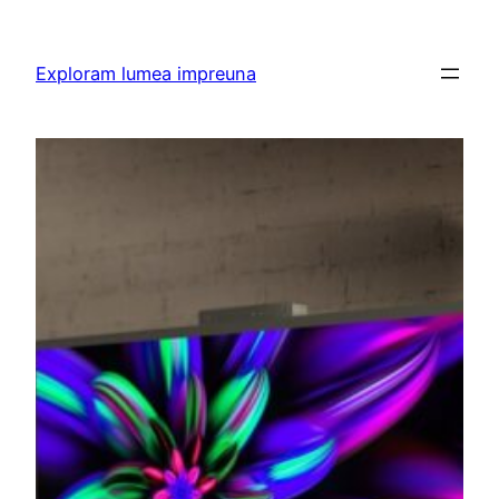
Skip
to
Exploram lumea impreuna
content