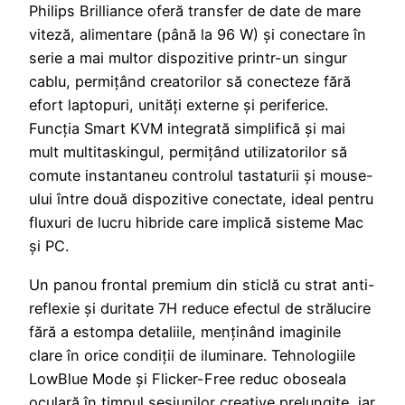
Philips Brilliance oferă transfer de date de mare
viteză, alimentare (până la 96 W) și conectare în
serie a mai multor dispozitive printr-un singur
cablu, permițând creatorilor să conecteze fără
efort laptopuri, unități externe și periferice.
Funcția Smart KVM integrată simplifică și mai
mult multitaskingul, permițând utilizatorilor să
comute instantaneu controlul tastaturii și mouse-
ului între două dispozitive conectate, ideal pentru
fluxuri de lucru hibride care implică sisteme Mac
și PC.
Un panou frontal premium din sticlă cu strat anti-
reflexie și duritate 7H reduce efectul de strălucire
fără a estompa detaliile, menținând imaginile
clare în orice condiții de iluminare. Tehnologiile
LowBlue Mode și Flicker-Free reduc oboseala
oculară în timpul sesiunilor creative prelungite, iar