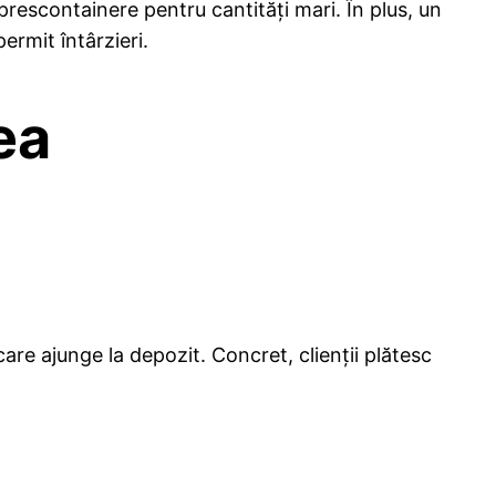
prescontainere pentru cantități mari. În plus, un
permit întârzieri.
ea
re ajunge la depozit. Concret, clienții plătesc