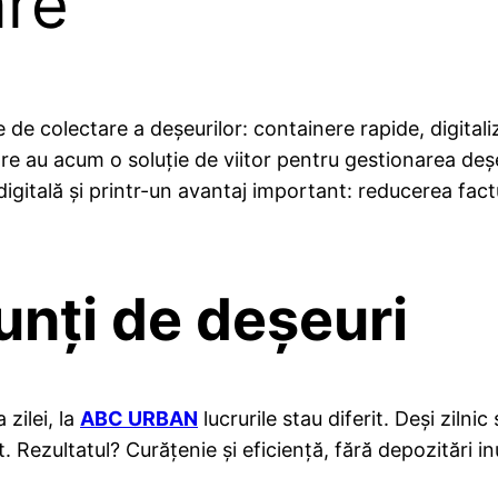
are
 colectare a deșeurilor: containere rapide, digitali
 Mare au acum o soluție de viitor pentru gestionarea d
a digitală și printr-un avantaj important: reducerea fact
unți de deșeuri
zilei, la
ABC URBAN
lucrurile stau diferit. Deși ziln
 Rezultatul? Curățenie și eficiență, fără depozitări inu