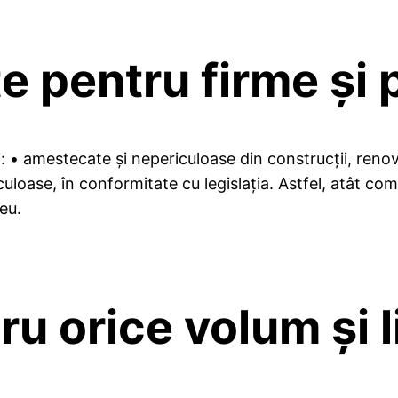
e pentru firme și 
amestecate și nepericuloase din construcții, renovări 
iculoase, în conformitate cu legislația. Astfel, atât co
eu.
u orice volum și l