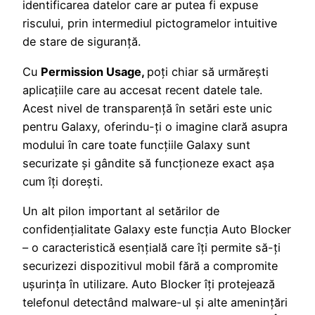
identificarea datelor care ar putea fi expuse
riscului, prin intermediul pictogramelor intuitive
de stare de siguranță.
Cu
Permission Usage,
poți chiar să urmărești
aplicațiile care au accesat recent datele tale.
Acest nivel de transparență în setări este unic
pentru Galaxy, oferindu-ți o imagine clară asupra
modului în care toate funcțiile Galaxy sunt
securizate și gândite să funcționeze exact așa
cum îți dorești.
Un alt pilon important al setărilor de
confidențialitate Galaxy este funcția Auto Blocker
– o caracteristică esențială care îți permite să-ți
securizezi dispozitivul mobil fără a compromite
ușurința în utilizare. Auto Blocker îți protejează
telefonul detectând malware-ul și alte amenințări