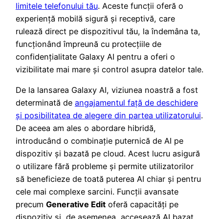
limitele telefonului tău
. Aceste funcții oferă o
experiență mobilă sigură și receptivă, care
rulează direct pe dispozitivul tău, la îndemâna ta,
funcționând împreună cu protecțiile de
confidențialitate Galaxy AI pentru a oferi o
vizibilitate mai mare și control asupra datelor tale.
De la lansarea Galaxy AI, viziunea noastră a fost
determinată de
angajamentul față de deschidere
și posibilitatea de alegere din partea utilizatorului
.
De aceea am ales o abordare hibridă,
introducând o combinație puternică de AI pe
dispozitiv și bazată pe cloud. Acest lucru asigură
o utilizare fără probleme și permite utilizatorilor
să beneficieze de toată puterea AI chiar și pentru
cele mai complexe sarcini. Funcții avansate
precum
Generative Edit
oferă capacități pe
dispozitiv și, de asemenea, accesează AI bazat