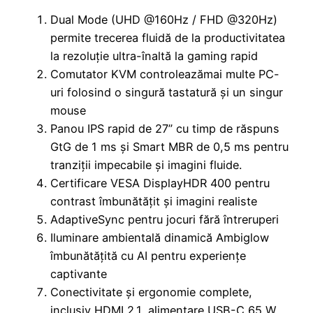
Dual Mode (UHD @160Hz / FHD @320Hz)
permite trecerea fluidă de la productivitatea
la rezoluție ultra-înaltă la gaming rapid
Comutator KVM controleazămai multe PC-
uri folosind o singură tastatură și un singur
mouse
Panou IPS rapid de 27” cu timp de răspuns
GtG de 1 ms și Smart MBR de 0,5 ms pentru
tranziții impecabile și imagini fluide.
Certificare VESA DisplayHDR 400 pentru
contrast îmbunătățit și imagini realiste
AdaptiveSync pentru jocuri fără întreruperi
Iluminare ambientală dinamică Ambiglow
îmbunătățită cu AI pentru experiențe
captivante
Conectivitate și ergonomie complete,
inclusiv HDMI 2.1, alimentare USB-C 65 W,