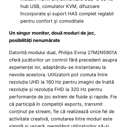
hub USB, comutator KVM, difuzoare
încorporate și suport HAS complet reglabil
pentru confort și comoditate
Un singur monitor, două moduri de joc,
posibilități nenumărate
Datorită modului dual, Philips Evnia 27M2N5901A
oferă jucătorilor un control fără precedent asupra
experienței lor, adaptându-se instantaneu la
nevoile acestora. Utilizatorii pot comuta între
rezoluția UHD la 160 Hz pentru imagini de înaltă
rezoluție și rezoluția FHD la 320 Hz pentru
performanțe de joc extrem de fluide și rapide. Fie
că participă în competiții esports, transmit
conținut pe stream, fie că realizează orice fel de
activitate creativă, comutarea între moduri este
simplă și ușoară, permițând utilizatorilor să-și