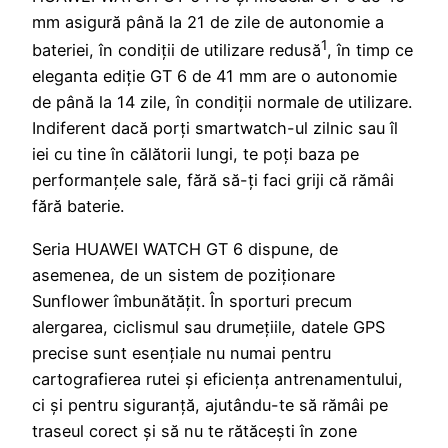
mm asigură până la 21 de zile de autonomie a
1
bateriei, în condiții de utilizare redusă
, în timp ce
eleganta ediție GT 6 de 41 mm are o autonomie
de până la 14 zile, în condiții normale de utilizare.
Indiferent dacă porți smartwatch-ul zilnic sau îl
iei cu tine în călătorii lungi, te poți baza pe
performanțele sale, fără să-ți faci griji că rămâi
fără baterie.
Seria HUAWEI WATCH GT 6 dispune, de
asemenea, de un sistem de poziționare
Sunflower îmbunătățit. În sporturi precum
alergarea, ciclismul sau drumețiile, datele GPS
precise sunt esențiale nu numai pentru
cartografierea rutei și eficiența antrenamentului,
ci și pentru siguranță, ajutându-te să rămâi pe
traseul corect și să nu te rătăcești în zone