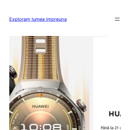
Skip
to
Exploram lumea impreuna
content