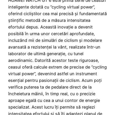
HUAWEI WATCH GT 6 este prima serie de ceasuri
inteligente dotată cu ”cycling virtual power”,
oferind cicliștilor cea mai precisă și fundamentată
științific metodă de a măsura intensitatea
efortului depus. Această inovație a devenit
posibilă în urma unor cercetări aprofundate,
incluzând mii de simulări de ciclism și modelare
avansată a rezistenței la vânt, realizate într-un
laborator de ultimă generație, cu tunel
aerodinamic. Datorită acestor teste riguroase,
ceasul oferă calcule extrem de precise de ”cycling
virtual power”, devenind astfel un instrument
esențial pentru pasionații de ciclism. Acum poți
verifica puterea ta de pedalare direct de la
încheietura mâinii, în timp real, cu o precizie
aproape egală cu cea a unui contor de energie
specializat. Acest lucru îți permite să reglezi
intensitatea efortului și să îți adaptezi planul de