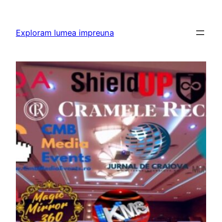
Skip
to
Exploram lumea impreuna
content