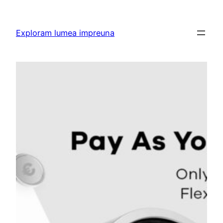
Skip
to
Exploram lumea impreuna
content