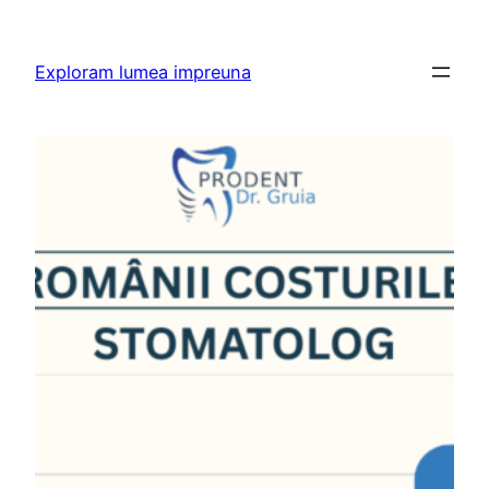
Skip
to
Exploram lumea impreuna
content