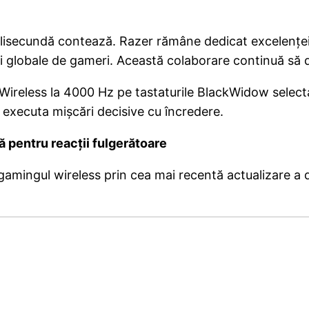
ilisecundă contează. Razer rămâne dedicat excelenței t
i globale de gameri. Această colaborare continuă să d
ireless la 4000 Hz pe tastaturile BlackWidow selectat
 executa mișcări decisive cu încredere.
ă pentru reacții fulgerătoare
amingul wireless prin cea mai recentă actualizare a d