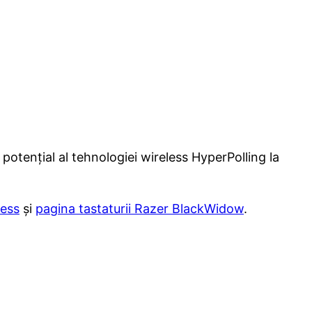
l potențial al tehnologiei wireless HyperPolling la
less
și
pagina tastaturii Razer BlackWidow
.