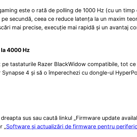
 gaming este o rată de polling de 1000 Hz (cu un tim
e pe secundă, ceea ce reduce latența la un maxim te
cări mai precise, execuție mai rapidă și un avantaj c
 la 4000 Hz
 pe tastaturile Razer BlackWidow compatibile, tot ce t
 Synapse 4 și să o împerechezi cu dongle-ul HyperPol
n dreapta sus sau caută linkul „Firmware update availabl
r „
Software și actualizări de firmware pentru periferi