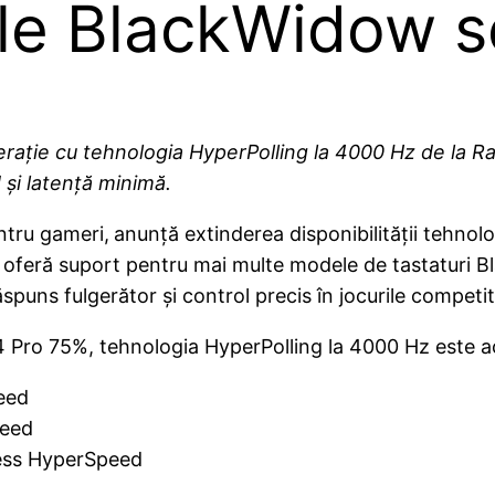
ile BlackWidow s
ație cu tehnologia HyperPolling la 4000 Hz de la Ra
 și latență minimă.
entru gameri,
anunță extinderea disponibilității tehnolo
oferă suport pentru mai multe modele de tastaturi Bl
spuns fulgerător și control precis în jocurile competit
 Pro 75%, tehnologia HyperPolling la 4000 Hz este ac
eed
peed
ess HyperSpeed