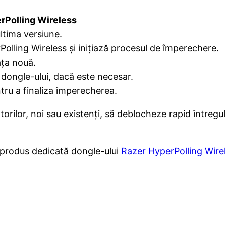
rPolling Wireless
ltima versiune.
olling Wireless și inițiază procesul de împerechere.
ața nouă.
 dongle-ului, dacă este necesar.
tru a finaliza împerecherea.
atorilor, noi sau existenți, să deblocheze rapid întregu
e produs dedicată dongle-ului
Razer HyperPolling Wire