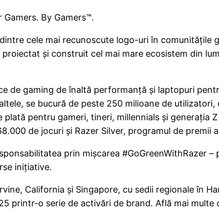
For Gamers. By Gamers™.
 dintre cele mai recunoscute logo-uri în comunitățile
 proiectat și construit cel mai mare ecosistem din lum
ice de gaming de înaltă performanță și laptopuri pen
ele, se bucură de peste 250 milioane de utilizatori, o
plată pentru gameri, tineri, millennials și generația Z
68.000 de jocuri și Razer Silver, programul de premii a
 responsabilitatea prin mișcarea #GoGreenWithRazer – 
e inițiative.
rvine, California și Singapore, cu sedii regionale în Ha
 printr-o serie de activări de brand. Află mai multe 