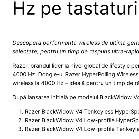
Hz pe tastatur
Descoperă performanța wireless de ultimă gener
selectate, pentru un timp de răspuns ultra-rapid
Razer, brandul lider la nivel global de lifestyle p
4000 Hz. Dongle-ul Razer HyperPolling Wireless 
wireless la 4000 Hz – ideală pentru un timp de ră
După lansarea inițială pe modelul BlackWidow V4
Razer BlackWidow V4 Tenkeyless HyperSp
Razer BlackWidow V4 Low-profile HyperS
Razer BlackWidow V4 Low-profile Tenkeyl