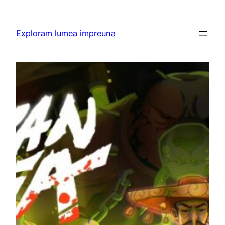
Skip
to
Exploram lumea impreuna
content