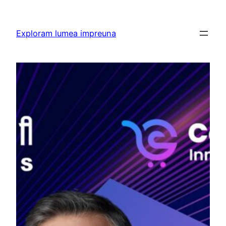
Skip
to
Exploram lumea impreuna
content