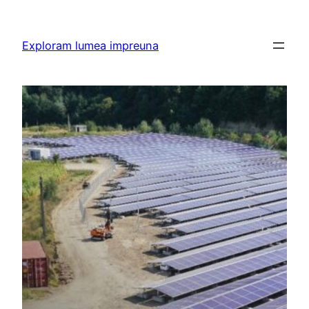
Skip
to
Exploram lumea impreuna
content