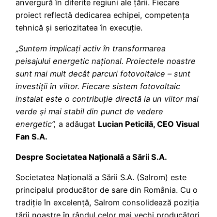
anvergură în diferite regiuni ale țării. Fiecare
proiect reflectă dedicarea echipei, competența
tehnică și seriozitatea în execuție.
„
Suntem implicați activ în transformarea
peisajului energetic național. Proiectele noastre
sunt mai mult decât parcuri fotovoltaice – sunt
investiții în viitor. Fiecare sistem fotovoltaic
instalat este o contribuție directă la un viitor mai
verde și mai stabil din punct de vedere
energetic”,
a adăugat
Lucian Peticilă, CEO Visual
Fan S.A.
Despre Societatea Națională a Sării S.A.
Societatea Națională a Sării S.A. (Salrom) este
principalul producător de sare din România. Cu o
tradiție în excelență, Salrom consolidează poziția
țării noastre în rândul celor mai vechi producători