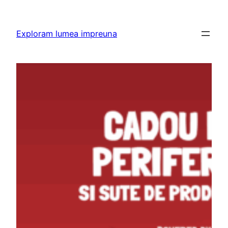
Skip
to
Exploram lumea impreuna
content