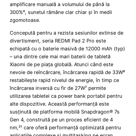
amplificare manuală a volumului de până la
300%⁴, sunetul rămâne clar chiar și în medii
zgomotoase.
Concepută pentru a rezista sesiunilor extinse de
divertisment, seria REDMI Pad 2 Pro este
echipată cu o baterie masivă de 12000 mAh (typ)
– una dintre cele mai mari baterii de tabletă
Xiaomi de pe piața globală. Atunci când este
nevoie de reîncărcare, încărcarea rapidă de 33W⁶
restabilește rapid nivelul de energie, în timp ce
încărcarea inversă cu fir de 27W⁷ permite
utilizarea tabletei ca power bank portabil pentru
alte dispozitive. Această performanță este
susținută de platforma mobilă Snapdragon® 7s
Gen 4, construită pe un proces eficient de 4
nm,²¹ care oferă performanță optimizată pentru
aplicațiile complexe și multitasking pe ecran