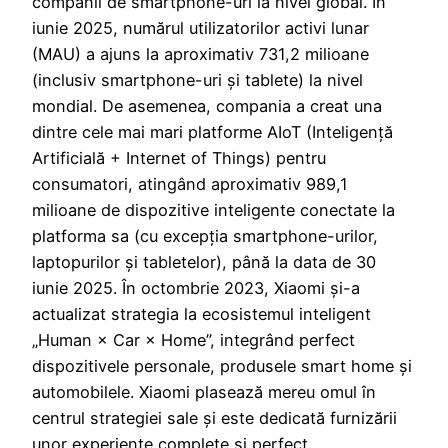
companii de smartphone-uri la nivel global. În
iunie 2025, numărul utilizatorilor activi lunar
(MAU) a ajuns la aproximativ 731,2 milioane
(inclusiv smartphone-uri și tablete) la nivel
mondial. De asemenea, compania a creat una
dintre cele mai mari platforme AIoT (Inteligență
Artificială + Internet of Things) pentru
consumatori, atingând aproximativ 989,1
milioane de dispozitive inteligente conectate la
platforma sa (cu excepția smartphone-urilor,
laptopurilor și tabletelor), până la data de 30
iunie 2025. În octombrie 2023, Xiaomi și-a
actualizat strategia la ecosistemul inteligent
„Human × Car × Home”, integrând perfect
dispozitivele personale, produsele smart home și
automobilele. Xiaomi plasează mereu omul în
centrul strategiei sale și este dedicată furnizării
unor experiențe complete și perfect