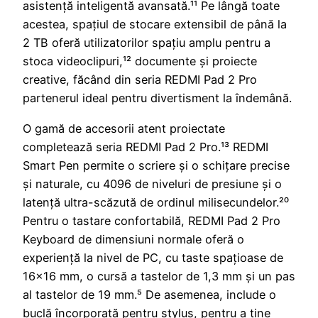
asistență inteligentă avansată.¹¹ Pe lângă toate
acestea, spațiul de stocare extensibil de până la
2 TB oferă utilizatorilor spațiu amplu pentru a
stoca videoclipuri,¹² documente și proiecte
creative, făcând din seria REDMI Pad 2 Pro
partenerul ideal pentru divertisment la îndemână.
O gamă de accesorii atent proiectate
completează seria REDMI Pad 2 Pro.¹³ REDMI
Smart Pen permite o scriere și o schițare precise
și naturale, cu 4096 de niveluri de presiune și o
latență ultra-scăzută de ordinul milisecundelor.²⁰
Pentru o tastare confortabilă, REDMI Pad 2 Pro
Keyboard de dimensiuni normale oferă o
experiență la nivel de PC, cu taste spațioase de
16×16 mm, o cursă a tastelor de 1,3 mm și un pas
al tastelor de 19 mm.⁵ De asemenea, include o
buclă încorporată pentru stylus, pentru a ține