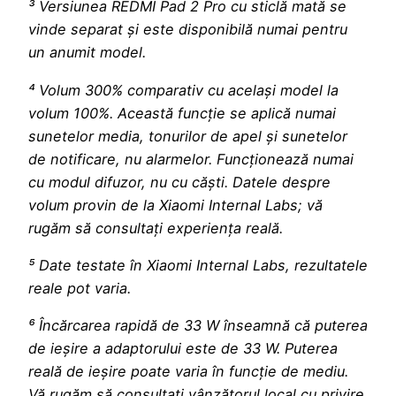
³ Versiunea REDMI Pad 2 Pro cu sticlă mată se
vinde separat și este disponibilă numai pentru
un anumit model.
⁴ Volum 300% comparativ cu același model la
volum 100%. Această funcție se aplică numai
sunetelor media, tonurilor de apel și sunetelor
de notificare, nu alarmelor. Funcționează numai
cu modul difuzor, nu cu căști. Datele despre
volum provin de la Xiaomi Internal Labs; vă
rugăm să consultați experiența reală.
⁵ Date testate în Xiaomi Internal Labs, rezultatele
reale pot varia.
⁶ Încărcarea rapidă de 33 W înseamnă că puterea
de ieșire a adaptorului este de 33 W. Puterea
reală de ieșire poate varia în funcție de mediu.
Vă rugăm să consultați vânzătorul local cu privire