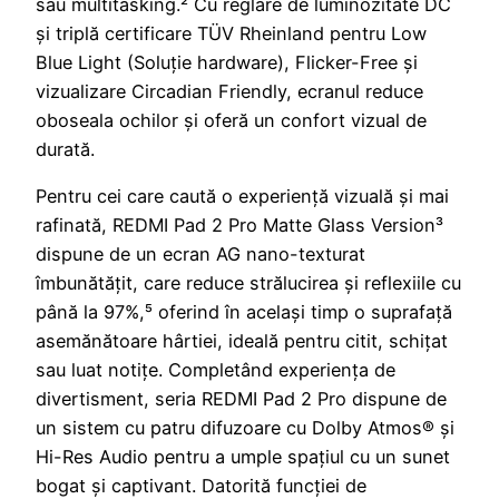
sau multitasking.² Cu reglare de luminozitate DC
și triplă certificare TÜV Rheinland pentru Low
Blue Light (Soluție hardware), Flicker-Free și
vizualizare Circadian Friendly, ecranul reduce
oboseala ochilor și oferă un confort vizual de
durată.
Pentru cei care caută o experiență vizuală și mai
rafinată, REDMI Pad 2 Pro Matte Glass Version³
dispune de un ecran AG nano-texturat
îmbunătățit, care reduce strălucirea și reflexiile cu
până la 97%,⁵ oferind în același timp o suprafață
asemănătoare hârtiei, ideală pentru citit, schițat
sau luat notițe. Completând experiența de
divertisment, seria REDMI Pad 2 Pro dispune de
un sistem cu patru difuzoare cu Dolby Atmos® și
Hi-Res Audio pentru a umple spațiul cu un sunet
bogat și captivant. Datorită funcției de