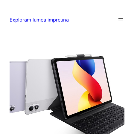
Skip
to
Exploram lumea impreuna
content