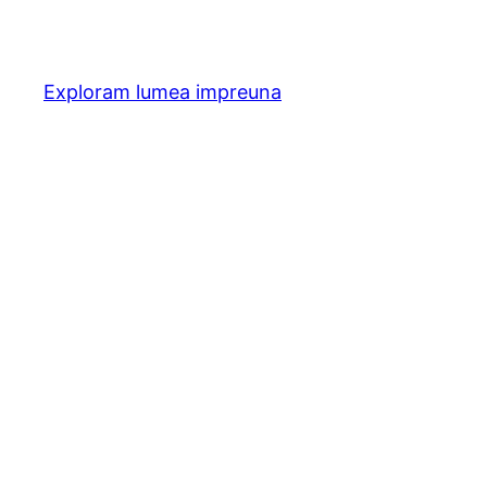
Skip
to
content
Exploram lumea impreuna