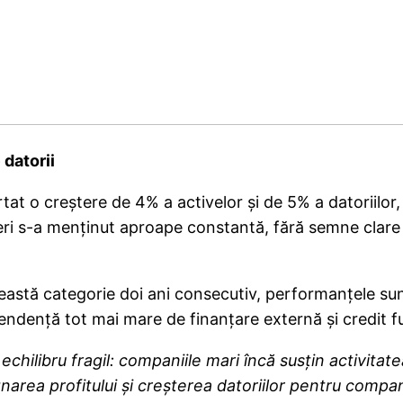
 datorii
t o creștere de 4% a activelor și de 5% a datoriilor, î
ri s-a menținut aproape constantă, fără semne clare d
eastă categorie doi ani consecutiv, performanțele su
endență tot mai mare de finanțare externă și credit fu
hilibru fragil: companiile mari încă susțin activita
gnarea profitului și creșterea datoriilor pentru compa