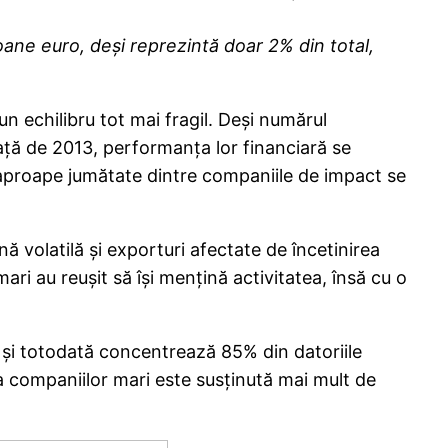
ane euro, deși reprezintă doar 2% din total,
 echilibru tot mai fragil. Deși numărul
ață de 2013, performanța lor financiară se
r aproape jumătate dintre companiile de impact se
ă volatilă și exporturi afectate de încetinirea
i au reușit să își mențină activitatea, însă cu o
 și totodată concentrează 85% din datoriile
nța companiilor mari este susținută mai mult de