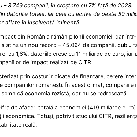
eniu – 8.749 companii, în creștere cu 7% față de 2023.
atoriile totale, iar cele cu active de peste 50 milio
r aflate în insolvență iminentă
mpact din România rămân pilonii economiei, dar într-un
 a atins un nou record – 45.064 de companii, dublu f
e, cu 1,6%, datoriile cresc cu 11 miliarde de euro, ia
ompaniilor de impact realizat de CITR.
izat prin costuri ridicate de finanțare, cerere intern
companiilor românești. În acest climat, companiile mar
 semn că economia rezistă, dar nu se redresează.
ra de afaceri totală a economiei (419 miliarde euro)
ății economice. Totuși, potrivit studiului CITR, rezilie
abilitate reală.