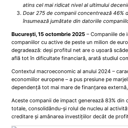
atins cel mai ridicat nivel al ultimului dec
Doar 275 de companii concentrează 46% din d
însumează jumătate din datoriile companiilo
București, 15 octombrie 2025
– Companiile de i
companiilor cu active de peste un milion de euro
degradează: deși profitul net are o ușoară scăder
află tot în dificultate financiară, arată studiul c
Contextul macroeconomic al anului 2024 – caracter
economiilor europene – a pus presiune pe marjele 
dependență tot mai mare de finanțarea externă,
Aceste companii de impact generează 83% din cif
totale, consolidându-și rolul de nucleu al activit
creditare și amânarea investițiilor decât de profit