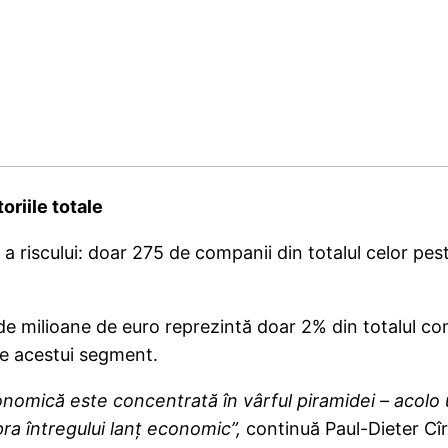
riile totale
ă a riscului: doar 275 de companii din totalul celor 
de milioane de euro reprezintă doar 2% din totalul com
le acestui segment.
conomică este concentrată în vârful piramidei – acolo
a întregului lanț economic”,
continuă Paul-Dieter Cî