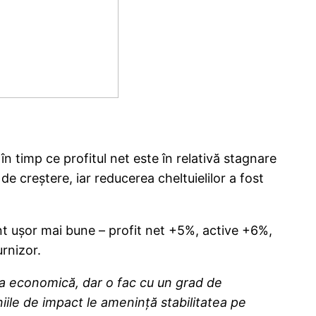
n timp ce profitul net este în relativă stagnare
e creștere, iar reducerea cheltuielilor a fost
nt ușor mai bune – profit net +5%, active +6%,
rnizor.
tea economică, dar o fac cu un grad de
niile de impact le amenință stabilitatea pe