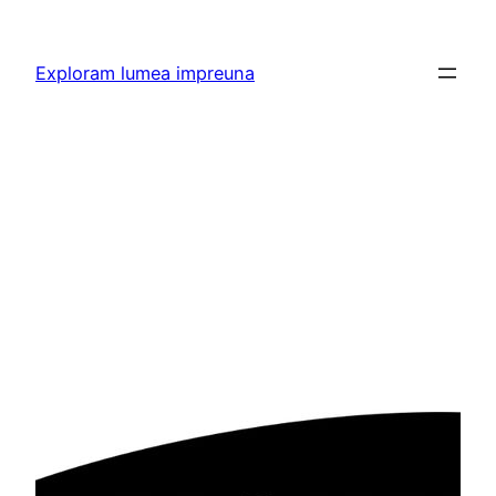
Skip
to
Exploram lumea impreuna
content