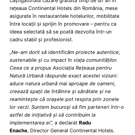
câștigătorului cazare gratuită timp de un an în
rețeaua Continental Hotels din România, mese
asigurate în restaurantele hotelurilor, mobilitate
între locații și sprijin în promovare – pentru ca
ideea selectată să se poată dezvolta într-un
cadru stabil și profesionist.
„Ne-am dorit să identificăm proiecte autentice,
sustenabile și cu impact în viața comunităților.
Ceea ce a propus Asociația Rețeaua pentru
Natură Urbană răspunde exact acestei viziuni:
aduce natura urbană mai aproape de oameni,
creează spații de întâlnire și sănătate și ne
reamintește că orașele pot respira prin zonele
lor verzi. Suntem bucuroși să fim parteneri într-o
astfel de inițiativă și să contribuim la
implementarea ei”,
a declarat
Radu
Enache
,
Director General Continental Hotels.