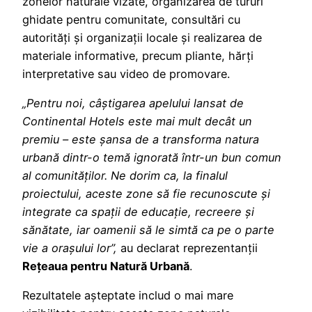
zonelor naturale vizate, organizarea de tururi
ghidate pentru comunitate, consultări cu
autorități și organizații locale și realizarea de
materiale informative, precum pliante, hărți
interpretative sau video de promovare.
„Pentru noi, câștigarea apelului lansat de
Continental Hotels este mai mult decât un
premiu – este șansa de a transforma natura
urbană dintr-o temă ignorată într-un bun comun
al comunităților. Ne dorim ca, la finalul
proiectului, aceste zone să fie recunoscute și
integrate ca spații de educație, recreere și
sănătate, iar oamenii să le simtă ca pe o parte
vie a orașului lor”,
au declarat reprezentanții
Rețeaua pentru Natură Urbană
.
Rezultatele așteptate includ o mai mare