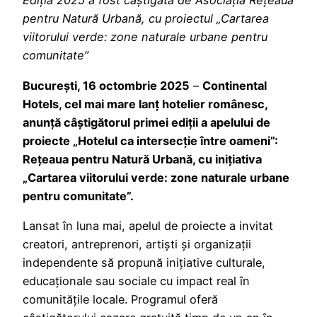
Ediția 2025 a fost câștigată de Asociația Rețeaua
pentru Natură Urbană, cu proiectul „Cartarea
viitorului verde: zone naturale urbane pentru
comunitate”
București, 16 octombrie 2025
–
Continental
Hotels, cel mai mare lanț hotelier românesc,
anunță câștigătorul primei ediții a apelului de
proiecte „Hotelul ca intersecție între oameni”:
Rețeaua pentru Natură Urbană, cu inițiativa
„Cartarea viitorului verde: zone naturale urbane
pentru comunitate”.
Lansat în luna mai, apelul de proiecte a invitat
creatori, antreprenori, artiști și organizații
independente să propună inițiative culturale,
educaționale sau sociale cu impact real în
comunitățile locale. Programul oferă