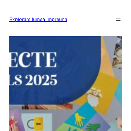
Skip
to
Exploram lumea impreuna
content