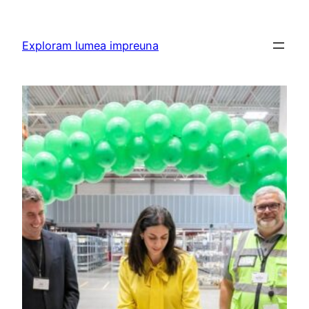
Skip
to
Exploram lumea impreuna
content