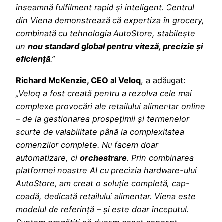
înseamnă fulfilment rapid și inteligent. Centrul
din Viena demonstrează că expertiza în grocery,
combinată cu tehnologia AutoStore, stabilește
un
nou standard global pentru viteză, precizie și
eficiență
.”
Richard McKenzie, CEO al Veloq
, a adăugat:
„Veloq a fost creată pentru a rezolva cele mai
complexe provocări ale retailului alimentar online
– de la gestionarea prospețimii și termenelor
scurte de valabilitate până la complexitatea
comenzilor complete. Nu facem doar
automatizare, ci
orchestrare
. Prin combinarea
platformei noastre AI cu precizia hardware-ului
AutoStore, am creat o soluție completă, cap-
coadă, dedicată retailului alimentar. Viena este
modelul de referință – și este doar începutul.
Suntem pregătiți să ducem acest concept