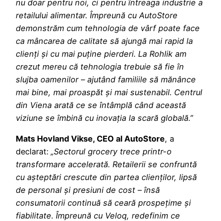
nu doar pentru noi, ci pentru întreaga industrie a
retailului alimentar. Împreună cu AutoStore
demonstrăm cum tehnologia de vârf poate face
ca mâncarea de calitate să ajungă mai rapid la
clienți și cu mai puține pierderi. La Rohlik am
crezut mereu că tehnologia trebuie să fie în
slujba oamenilor – ajutând familiile să mănânce
mai bine, mai proaspăt și mai sustenabil. Centrul
din Viena arată ce se întâmplă când această
viziune se îmbină cu inovația la scară globală.”
Mats Hovland Vikse, CEO al AutoStore
, a
declarat:
„Sectorul grocery trece printr-o
transformare accelerată. Retailerii se confruntă
cu așteptări crescute din partea clienților, lipsă
de personal și presiuni de cost – însă
consumatorii continuă să ceară prospețime și
fiabilitate. Împreună cu Veloq, redefinim ce