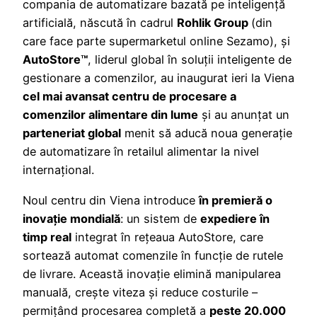
compania de automatizare bazată pe inteligență
artificială, născută în cadrul
Rohlik Group
(din
care face parte supermarketul online Sezamo), și
AutoStore™
, liderul global în soluții inteligente de
gestionare a comenzilor, au inaugurat ieri la Viena
cel mai avansat centru de procesare a
comenzilor alimentare din lume
și au anunțat un
parteneriat global
menit să aducă noua generație
de automatizare în retailul alimentar la nivel
internațional.
Noul centru din Viena introduce
în premieră o
inovație mondială
: un sistem de
expediere în
timp real
integrat în rețeaua AutoStore, care
sortează automat comenzile în funcție de rutele
de livrare. Această inovație elimină manipularea
manuală, crește viteza și reduce costurile –
permițând procesarea completă a
peste 20.000