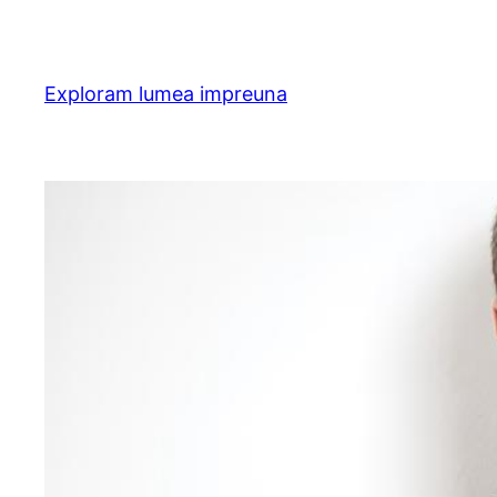
Skip
to
content
Exploram lumea impreuna