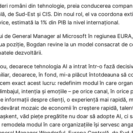
lideri români din tehnologie, preia conducerea compan
ă, de Sud-Est și CIS. Din noul rol, el va coordona ex
vice, estimată la 1% din PIB la nivel internațional.
ui de General Manager al Microsoft în regiunea EURA,
noua poziție, Bogdan revine la un model consacrat de c
atele dezvoltării.
 Nou, deoarece tehnologia AI a intrat într-o fază decisi
iliar, deoarece, în fond, mi-a plăcut întotdeauna să c
em exact acest lucru: redefinim modul în care organiza
imbajul, intenția și emoțiile – pe orice canal, în orice
ne informații despre clienți, o experiență mai rapidă, m
devărat mozaic de economii în creștere rapidă, talente
 Tașkent, văd piețe pregătite nu doar să adopte AI, ci
remodela modul în care organizațiile își servesc angajaț
General Manager Wonderful, Europa Centrală, de Sud-E