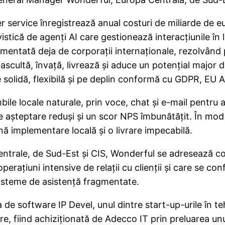
r service înregistrează anual costuri de miliarde de e
istică de agenți AI care gestionează interacțiunile în 
entată deja de corporații internaționale, rezolvând p
ascultă, învață, livrează și aduce un potențial major 
re solidă, flexibilă și pe deplin conformă cu GDPR, EU
mbile locale naturale, prin voce, chat și e-mail pentru 
 de așteptare reduși și un scor NPS îmbunătățit. În mo
nă implementare locală și o livrare impecabilă.
entrale, de Sud-Est și CIS, Wonderful se adresează com
 operațiuni intensive de relații cu clienții și care se c
sisteme de asistență fragmentate.
de software IP Devel, unul dintre start-up-urile în t
e, fiind achiziționată de Adecco IT prin preluarea unui