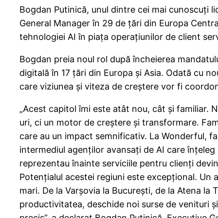
Bogdan Putinică, unul dintre cei mai cunoscuți 
General Manager în 29 de țări din Europa Central
tehnologiei AI în piața operațiunilor de client ser
Bogdan preia noul rol după încheierea mandatul
digitală în 17 țări din Europa și Asia. Odată cu 
care viziunea și viteza de creștere vor fi coordon
„Acest capitol îmi este atât nou, cât și familiar.
uri, ci un motor de creștere și transformare. Fam
care au un impact semnificativ. La Wonderful, fac
intermediul agenților avansați de AI care înțeleg l
reprezentau înainte serviciile pentru clienți devi
Potențialul acestei regiuni este excepțional. Un a
mari. De la Varșovia la București, de la Atena la
productivitatea, deschide noi surse de venituri și 
precis”, a declarat Bogdan Putinică, Executive 