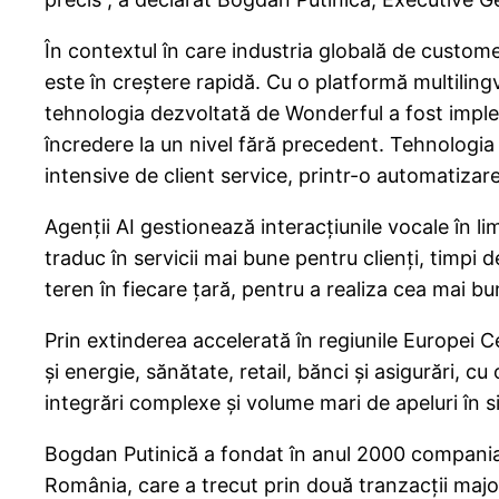
În contextul în care industria globală de custome
este în creștere rapidă. Cu o platformă multilingv
tehnologia dezvoltată de Wonderful a fost implem
încredere la un nivel fără precedent. Tehnologia 
intensive de client service, printr-o automatiza
Agenții AI gestionează interacțiunile vocale în li
traduc în servicii mai bune pentru clienți, timpi
teren în fiecare țară, pentru a realiza cea mai bu
Prin extinderea accelerată în regiunile Europei C
și energie, sănătate, retail, bănci și asigurări, cu
integrări complexe și volume mari de apeluri în 
Bogdan Putinică a fondat în anul 2000 compania 
România, care a trecut prin două tranzacții major