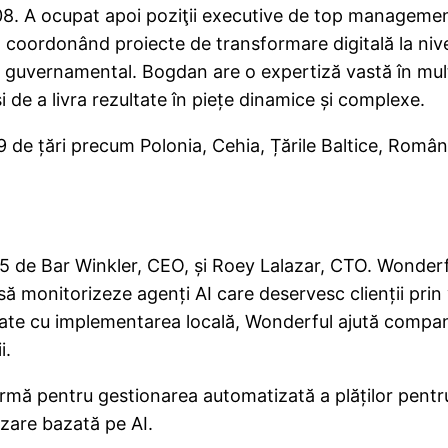
08. A ocupat apoi poziţii executive de top management 
ordonând proiecte de transformare digitală la nivel n
ui guvernamental. Bogdan are o expertiză vastă în mult
i de a livra rezultate în piețe dinamice și complexe.
de țări precum Polonia, Cehia, Țările Baltice, România
5 de Bar Winkler, CEO, și Roey Lalazar, CTO. Wonderfu
ă monitorizeze agenți AI care deservesc clienții prin 
sate cu implementarea locală, Wonderful ajută companii
i.
mă pentru gestionarea automatizată a plăților pentru 
izare bazată pe AI.