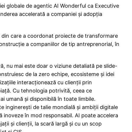
iei globale de agentic AI Wonderful ca Executive
tinderea accelerată a companiei și adopția
 din care a coordonat proiecte de transformare
onstrucție a companiilor de tip antreprenorial, în
vă, nu mai este doar o viziune detaliată pe slide-
onstruiesc de la zero echipe, ecosisteme și idei
țiile interacționează cu clienții prin
 piață. Cu tehnologia potrivită, ceea ce
ai umană și disponibilă în toate limbile.
 inginerești de talie mondială și ambiții digitale
 să inoveze în mod responsabil. AI poate accelera
ii și clienții, la scară largă și cu un scop
st și CIS.