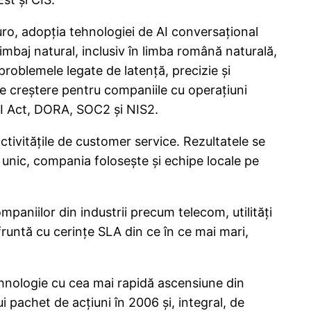
uro, adopția tehnologiei de AI conversațional
limbaj natural, inclusiv în limba română naturală,
roblemele legate de latență, precizie și
de creștere pentru companiile cu operațiuni
 AI Act, DORA, SOC2 și NIS2.
activitățile de customer service. Rezultatele se
d unic, compania folosește și echipe locale pe
paniilor din industrii precum telecom, utilități
onfruntă cu cerințe SLA din ce în ce mai mari,
ehnologie cu cea mai rapidă ascensiune din
 pachet de acțiuni în 2006 și, integral, de