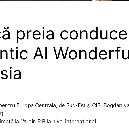
că preia conduce
tic AI Wonderful
sia
entru Europa Centrală, de Sud-Est și CIS, Bogdan va a
ții
imată la 1% din PIB la nivel internațional