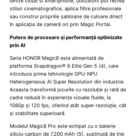
dintre cloud si smartphone, utilizatorii pot recrea
stiluri cinematografice, aplica filtre profesionale
sau construi propriile șabloane de culoare direct
în aplicația de cameră ori prin Magic Portal.
Putere de procesare și performanță optimizate
prin AI
Seria HONOR Magic8 este alimentată de
platforma Snapdragon® 8 Elite Gen 5
(4)
, care
introduce prima tehnologie GPU-NPU
Heterogeneous AI Super Resolution din industrie.
Aceasta transformă jocurile cu rezoluție și rată de
cadre redusă în experiențe vizuale fluide, la
1080p și 120 fps, oferind atât super-rezoluție, cât
și stabilitate superioară.
Modelul Magic8 Pro este echipat cu o baterie
siliciu-carbon de 7.200 mAh
(5)
, susținută de trei