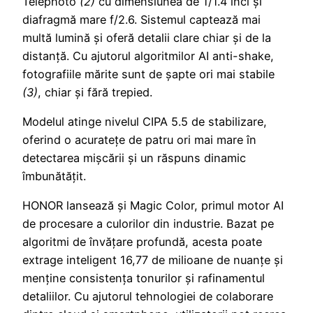
Telephoto
(2)
cu dimensiunea de 1/1.4 inci și
diafragmă mare f/2.6. Sistemul captează mai
multă lumină și oferă detalii clare chiar și de la
distanță. Cu ajutorul algoritmilor AI anti-shake,
fotografiile mărite sunt de șapte ori mai stabile
(3)
, chiar și fără trepied.
Modelul atinge nivelul CIPA 5.5 de stabilizare,
oferind o acuratețe de patru ori mai mare în
detectarea mișcării și un răspuns dinamic
îmbunătățit.
HONOR lansează și Magic Color, primul motor AI
de procesare a culorilor din industrie. Bazat pe
algoritmi de învățare profundă, acesta poate
extrage inteligent 16,77 de milioane de nuanțe și
menține consistența tonurilor și rafinamentul
detaliilor. Cu ajutorul tehnologiei de colaborare