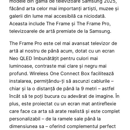
modele din gama de televizoare Samsung 2025,
făcând arta celor mai importanți artiști, muzee și
galerii din lume mai accesibilă ca niciodată.
Aceasta include The Frame și The Frame Pro,
televizoarele de artă premiate de la Samsung.
The Frame Pro este cel mai avansat televizor de
artă al nostru de până acum, dotat cu un ecran
Neo QLED îmbunătățit pentru culori mai
luminoase, contraste mai clare și negru mai
profund. Wireless One Connect Box facilitează
instalarea, permițându-ți să ascunzi cablurile –
chiar și la o distanță de până la 9 metri – astfel
încât să te poți bucura cu adevărat de imagine. În
plus, este proiectat cu un ecran mat antireflexie
care face ca arta să arate realistă și este complet
personalizabil – de la ramele sale până la
dimensiunea sa – oferind complementul perfect