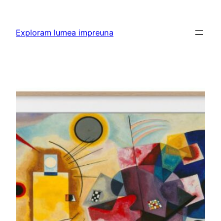
Skip
to
Exploram lumea impreuna
content