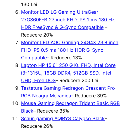
130 Lei
Monitor LED LG Gaming UltraGear
27GS60F-B 27 inch FHD IPS 1 ms 180 Hz
HDR FreeSync & G-Sync Compatible
–
Reducere 20%
Monitor LED AOC Gaming 24G4X 23.8 inch
FHD IPS 0.5 ms 180 Hz HDR G-Sync
Compatible
– Reducere 13%
Laptop HP 15.6″ 250 G10, FHD, Intel Core
i3-1315U, 16GB DDR4, 512GB SSD, Intel
UHD, Free DOS
– Reducere 200 Lei
Tastatura Gaming Redragon Crescent Pro
RGB Neagra Mecanica
– Reducere 39%
Mouse Gaming Redragon Trident Basic RGB
Black
– Reducere 35%
Scaun gaming AQIRYS Calypso Black
–
Reducere 26%