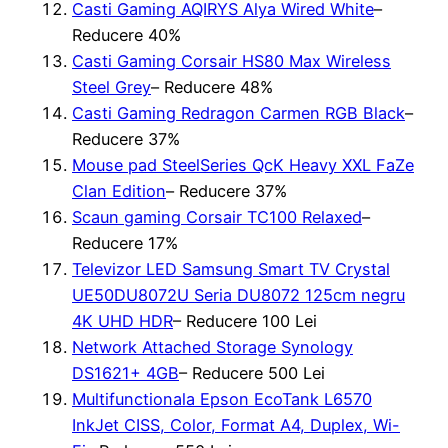
Casti Gaming AQIRYS Alya Wired White
–
Reducere 40%
Casti Gaming Corsair HS80 Max Wireless
Steel Grey
– Reducere 48%
Casti Gaming Redragon Carmen RGB Black
–
Reducere 37%
Mouse pad SteelSeries QcK Heavy XXL FaZe
Clan Edition
– Reducere 37%
Scaun gaming Corsair TC100 Relaxed
–
Reducere 17%
Televizor LED Samsung Smart TV Crystal
UE50DU8072U Seria DU8072 125cm negru
4K UHD HDR
– Reducere 100 Lei
Network Attached Storage Synology
DS1621+ 4GB
– Reducere 500 Lei
Multifunctionala Epson EcoTank L6570
InkJet CISS, Color, Format A4, Duplex, Wi-