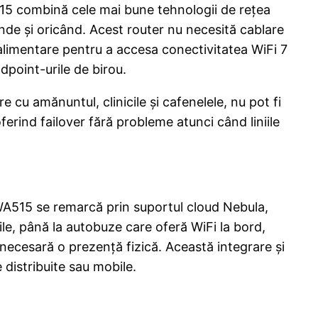
515 combină cele mai bune tehnologii de rețea
unde și oricând. Acest router nu necesită cablare
 alimentare pentru a accesa conectivitatea WiFi 7
dpoint-urile de birou.
cu amănuntul, clinicile și cafenelele, nu pot fi
rind failover fără probleme atunci când liniile
FWA515 se remarcă prin suportul cloud Nebula,
bile, până la autobuze care oferă WiFi la bord,
i necesară o prezență fizică. Această integrare și
 distribuite sau mobile.