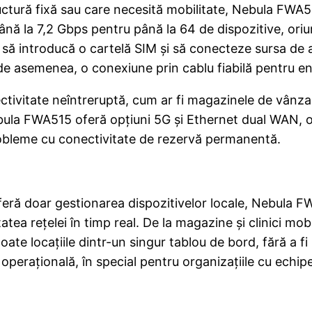
ctură fixă sau care necesită mobilitate, Nebula FWA
până la 7,2 Gbps pentru până la 64 de dispozitive, ori
ar să introducă o cartelă SIM și să conecteze sursa de
de asemenea, o conexiune prin cablu fiabilă pentru en
ivitate neîntreruptă, cum ar fi magazinele de vânzare 
bula FWA515 oferă opțiuni 5G și Ethernet dual WAN, ofe
robleme cu conectivitate de rezervă permanentă.
oferă doar gestionarea dispozitivelor locale, Nebula 
tatea rețelei în timp real. De la magazine și clinici mo
toate locațiile dintr-un singur tablou de bord, fără a f
erațională, în special pentru organizațiile cu echipe