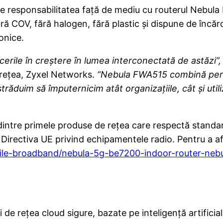
 responsabilitatea față de mediu cu routerul Nebula F
fără COV, fără halogen, fără plastic și dispune de înc
onice.
acerile în creștere în lumea interconectată de astăzi”,
e rețea, Zyxel Networks.
“Nebula FWA515 combină perf
 străduim să împuternicim atât organizațiile, cât și uti
ntre primele produse de rețea care respectă standar
n Directiva UE privind echipamentele radio. Pentru a a
ile-broadband/nebula-5g-be7200-indoor-router-neb
 de rețea cloud sigure, bazate pe inteligență artifici