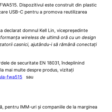
WA515. Dispozitivul este construit din plastic
ărcare USB-C pentru a promova reutilizarea
a declarat domnul Kell Lin, vicepreședinte
ormanța wireless de ultimă oră cu un design
lizatorii casnici, ajutându-i să rămână conectați
dele de securitate EN 18031, îndeplinind
fla mai multe despre produs,
vizitați
ula-fwa515
sau
ală, pentru IMM-uri și companiile de la marginea