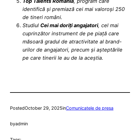
Top Talents România
, program care
identifică și premiază cei mai valoroși 250
de tineri români.
Studiul
Cei mai doriți angajatori
, cel mai
cuprinzător instrument de pe piață care
măsoară gradul de atractivitate al brand-
urilor de angajatori, precum și așteptările
pe care tinerii le au de la aceștia.
Posted
October 29, 2025
in
Comunicatele de presa
by
admin
Tags: