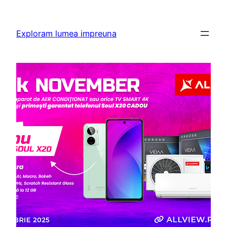
Skip
to
Exploram lumea impreuna
content