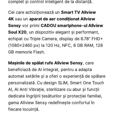
complet și control inteligent de la distanță.
Cei care achiziționează un
Smart TV Allview
4K
sau un
aparat de aer condiționat Allview
Sensy
vor primi
CADOU smartphone-ul Allview
Soul X20
, un dispozitiv elegant și performant,
echipat cu Triple Camera, display de 6.78” FHD+
(1080×2460 px) la 120 Hz, NFC, 8 GB RAM, 128
GB memorie Flash.
Mașinile de spălat rufe Allview Sensy
, care
beneficiază de AI integrat, pentru a adapta
automat setările și a oferi o experiență de spălare
personalizată. Cu design SLIM, Smart One Touch
AI, AI Anti Vibrație, sterilizare cu abur și funcții
dedicate îngrijirii țesăturilor și protecției familiei,
gama Allview Sensy redefinește confortul în
fiecare locuință.