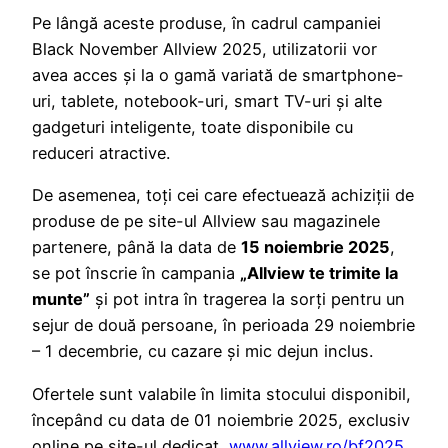
Pe lângă aceste produse, în cadrul campaniei
Black November Allview 2025, utilizatorii vor
avea acces și la o gamă variată de smartphone-
uri, tablete, notebook-uri, smart TV-uri și alte
gadgeturi inteligente, toate disponibile cu
reduceri atractive.
De asemenea, toți cei care efectuează achiziții de
produse de pe site-ul Allview sau magazinele
partenere, până la data de
15 noiembrie 2025
,
se pot înscrie în campania
„Allview te trimite la
munte”
și pot intra în tragerea la sorți pentru un
sejur de două persoane, în perioada 29 noiembrie
– 1 decembrie, cu cazare și mic dejun inclus.
Ofertele sunt valabile în limita stocului disponibil,
începând cu data de 01 noiembrie 2025, exclusiv
online pe site-ul dedicat,
www.allview.ro/bf2025
.