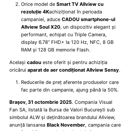
Orice model de
Smart TV Allview cu
rezoluție 4K
achiziționat în perioada
campaniei, aduce
CADOU smartphone-ul
Allview Soul X20
, un dispozitiv elegant și
performant, echipat cu Triple Camera,
display 6.78” FHD+ la 120 Hz, NFC, 8 GB
RAM și 128 GB memorie Flash.
Același
cadou
este oferit și pentru achiziția
oricărui
aparat de aer condiționat Allview Sensy
.
Reducerile de preț aferente produselor care
fac parte din campanie, ajung până la 50%.
Brașov, 31 octombrie 2025
. Compania Visual
Fan SA, listată la Bursa de Valori București sub
simbolul ALW și deținătoarea brandului Allview,
anunță lansarea
Black November
, campania care