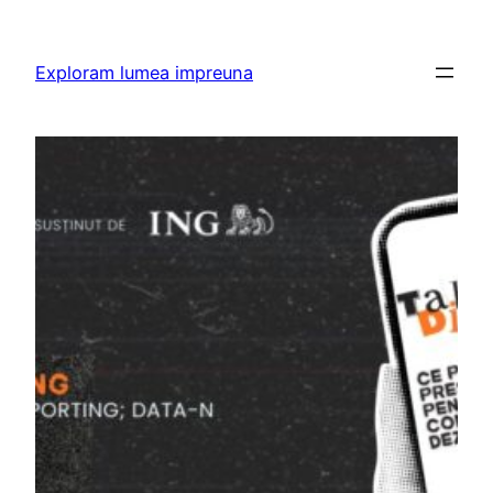
Skip
to
Exploram lumea impreuna
content