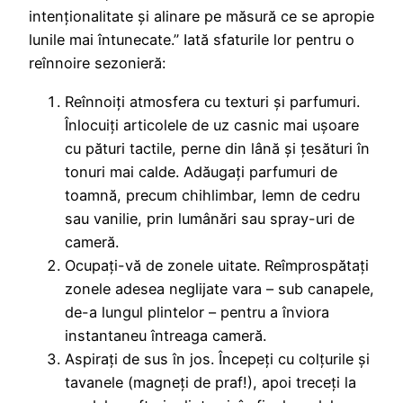
intenționalitate și alinare pe măsură ce se apropie
lunile mai întunecate.” Iată sfaturile lor pentru o
reînnoire sezonieră:
Reînnoiți atmosfera cu texturi și parfumuri.
Înlocuiți articolele de uz casnic mai ușoare
cu pături tactile, perne din lână și țesături în
tonuri mai calde. Adăugați parfumuri de
toamnă, precum chihlimbar, lemn de cedru
sau vanilie, prin lumânări sau spray-uri de
cameră.
Ocupați-vă de zonele uitate. Reîmprospătați
zonele adesea neglijate vara – sub canapele,
de-a lungul plintelor – pentru a înviora
instantaneu întreaga cameră.
Aspirați de sus în jos. Începeți cu colțurile și
tavanele (magneți de praf!), apoi treceți la