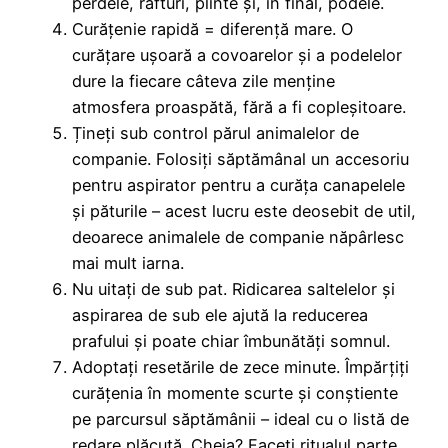
perdele, rafturi, plinte și, în final, podele.
Curățenie rapidă = diferență mare. O
curățare ușoară a covoarelor și a podelelor
dure la fiecare câteva zile menține
atmosfera proaspătă, fără a fi copleșitoare.
Țineți sub control părul animalelor de
companie. Folosiți săptămânal un accesoriu
pentru aspirator pentru a curăța canapelele
și păturile – acest lucru este deosebit de util,
deoarece animalele de companie năpârlesc
mai mult iarna.
Nu uitați de sub pat. Ridicarea saltelelor și
aspirarea de sub ele ajută la reducerea
prafului și poate chiar îmbunătăți somnul.
Adoptați resetările de zece minute. Împărțiți
curățenia în momente scurte și conștiente
pe parcursul săptămânii – ideal cu o listă de
redare plăcută. Cheia? Faceți ritualul parte