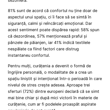
sezonieră.
81% sunt de acord că confortul nu ține doar de
aspectul unui spațiu, ci îi face să se simtă în
siguranță, calmi și reîncărcați emoțional. Dar
acest sentiment poate dispărea rapid: 58% spun
că dezordinea, 57% menționează praful și
pânzele de păianjen, iar 41% indică textilele
nespălate ca fiind factori care distrug
instantaneu confortul.
Pentru mulți, curățenia a devenit o formă de
îngrijire personală, o modalitate de a crea un
spațiu liniștit și intenționat într-o perioadă în care
nivelul de stres crește adesea. Aproape trei
sferturi (72%) dintre europeni declară că se simt
mai bine chiar și după mici victorii în materie de
curățenie, cum ar fi podelele proaspăt aspirate