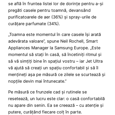
se află în fruntea listei lor de dorințe pentru a-și
pregăti casele pentru toamnă, devansând
purificatoarele de aer (36%) și spray-urile de
curățare parfumate (34%).
„Toamna este momentul în care casele își arată
adevărata valoare”, spune Neil Rochell, Smart
Appliances Manager la Samsung Europe. „Este
momentul să stați în casă, să încetiniți ritmul și
să vă simțiți bine în spațiul vostru – iar Jet Ultra
vă ajută să creați un spațiu confortabil și să îl
mențineți așa pe măsură ce zilele se scurtează și
nopțile devin mai întunecate.”
Pe măsură ce frunzele cad și rutinele se
resetează, un lucru este clar: o casă confortabilă
nu apare din senin. Ea se creează – cu atenție și
putere, curățând fiecare colț în parte.