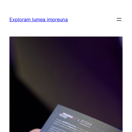
Skip
to
Exploram lumea impreuna
content