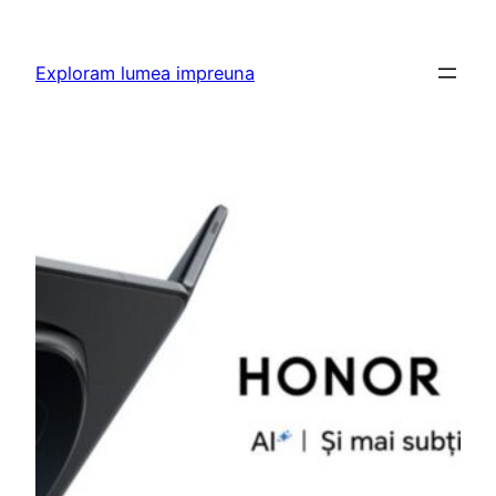
Skip
to
Exploram lumea impreuna
content