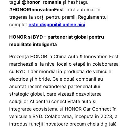
tagul
@honor_romania
și hashtagul
#HONORInnovationFest
intră automat în
tragerea la sorți pentru premii. Regulamentul
complet
este disponibil online aici
.
HONOR și BYD – parteneriat global pentru
mobilitate inteligentă
Prezența HONOR la China Auto & Innovation Fest
marchează și la nivel local o etapă în colaborarea
cu BYD, lider mondial în producția de vehicule
electrice și hibride. Cele două companii au
anunțat recent extinderea parteneriatului
strategic global, care vizează dezvoltarea
soluțiilor AI pentru conectivitate auto și
integrarea ecosistemului HONOR Car Connect în
vehiculele BYD. Colaborarea, începută în 2023, a
introdus funcții inovatoare precum cheia digitală