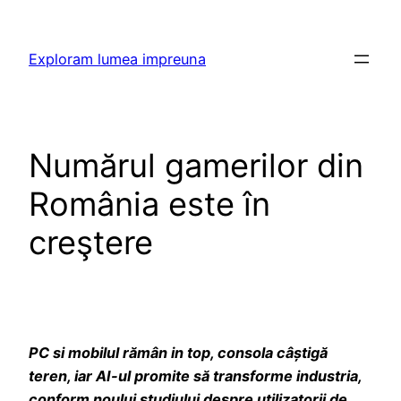
Skip
to
Exploram lumea impreuna
content
Numărul gamerilor din
România este în
creştere
PC si mobilul rămân in top, consola câștigă
teren, iar AI-ul promite să transforme industria,
conform noului studiului despre utilizatorii de