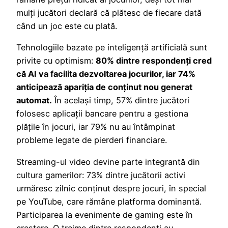
mulți jucători declară că plătesc de fiecare dată
când un joc este cu plată.
Tehnologiile bazate pe inteligență artificială sunt
privite cu optimism:
80% dintre respondenți cred
că AI va facilita dezvoltarea jocurilor, iar 74%
anticipează apariția de conținut nou generat
automat.
În același timp, 57% dintre jucători
folosesc aplicații bancare pentru a gestiona
plățile în jocuri, iar 79% nu au întâmpinat
probleme legate de pierderi financiare.
Streaming-ul video devine parte integrantă din
cultura gamerilor: 73% dintre jucătorii activi
urmăresc zilnic conținut despre jocuri, în special
pe YouTube, care rămâne platforma dominantă.
Participarea la evenimente de gaming este în
creștere. O treime dintre respondenti au