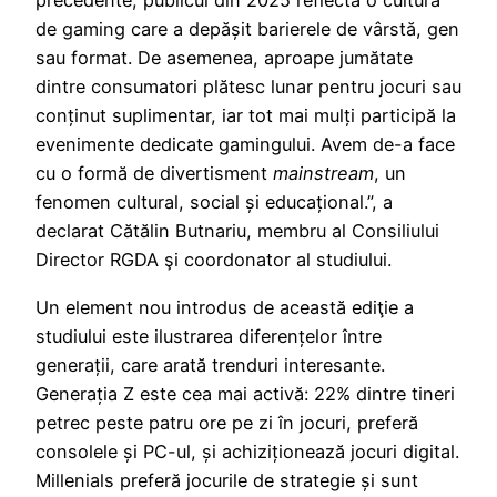
precedente, publicul din 2025 reflectă o cultură
de gaming care a depășit barierele de vârstă, gen
sau format. De asemenea, aproape jumătate
dintre consumatori plătesc lunar pentru jocuri sau
conținut suplimentar, iar tot mai mulți participă la
evenimente dedicate gamingului. Avem de-a face
cu o formă de divertisment
mainstream
, un
fenomen cultural, social și educațional.”, a
declarat Cătălin Butnariu, membru al Consiliului
Director RGDA şi coordonator al studiului.
Un element nou introdus de această ediţie a
studiului este ilustrarea diferențelor între
generații, care arată trenduri interesante.
Generația Z este cea mai activă: 22% dintre tineri
petrec peste patru ore pe zi în jocuri, preferă
consolele și PC-ul, și achiziționează jocuri digital.
Millenials preferă jocurile de strategie și sunt