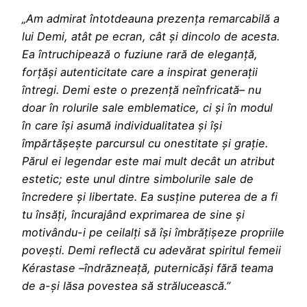
„Am admirat întotdeauna prezen
ț
a remarcabil
ă
a
lui Demi, at
â
t pe ecran, c
â
t
ș
i
dincolo de acesta
.
Ea
î
ntruchipeaz
ă
o fuziune rar
ă
de elegan
ț
ă
,
for
ț
ă
ș
i autenticitate care a inspirat genera
ț
ii
întregi. Demi este o prezență ne
î
nfricat
ă
–
nu
doar
î
n rolurile sale emblematice, ci
ș
i
î
n modul
î
n care
îș
i asumă individualitatea
ș
i
îș
i
î
mp
ă
rt
ăș
e
ș
te parcursul cu onestitate
ș
i gra
ț
ie.
P
ă
rul ei legendar este mai mult dec
â
t un atribut
estetic; este unul dintre simbolurile sale de
î
ncredere
ș
i libertate. Ea sus
ț
ine puterea de a fi
tu însăți, încurajând exprimarea de sine și
motivându-i pe ceilalți să își îmbrățișeze propriile
povești. Demi reflect
ă
cu adev
ă
rat spiritul femeii
K
é
rastase
–
î
ndr
ă
znea
ț
ă
, puternic
ă
ș
i f
ă
r
ă
teama
de a-
ș
i l
ă
sa povestea s
ă
str
ă
luceasc
ă
.
”