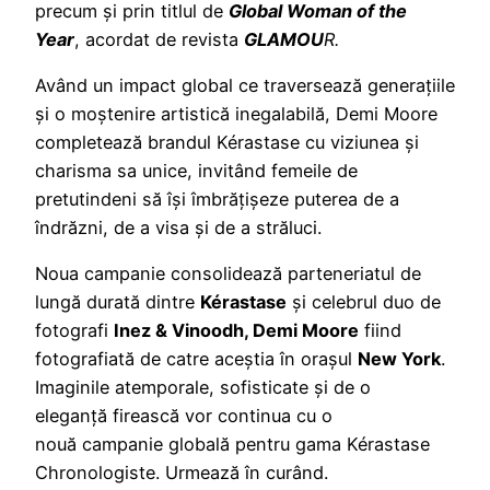
precum și prin titlul de
Global Woman of the
Year
, acordat de revista
GLAMOU
R.
Având un impact global ce traversează generațiile
și o moștenire artistică inegalabilă, Demi Moore
completează brandul Kérastase cu viziunea și
charisma sa unice, invitând femeile de
pretutindeni să își îmbrățișeze puterea de a
îndrăzni, de a visa și de a străluci.
Noua campanie consolidează parteneriatul de
lungă durată dintre
Kérastase
și celebrul duo de
fotografi
Inez & Vinoodh, Demi Moore
fiind
fotografiată de catre aceștia în orașul
New York
.
Imaginile atemporale, sofisticate și de o
eleganță firească vor continua cu o
nouă campanie globală pentru gama Kérastase
Chronologiste. Urmează în curând.