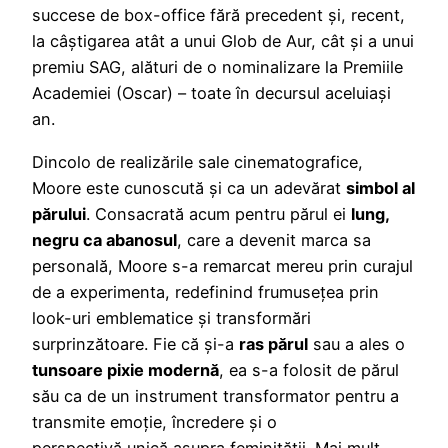
succese de box-office fără precedent și, recent,
la câștigarea atât a unui Glob de Aur, cât și a unui
premiu SAG, alături de o nominalizare la Premiile
Academiei (Oscar) – toate în decursul aceluiași
an.
Dincolo de realizările sale cinematografice,
Moore este cunoscută și ca un adevărat
simbol al
părului
. Consacrată acum pentru părul ei
lung,
negru ca abanosul
, care a devenit marca sa
personală, Moore s-a remarcat mereu prin curajul
de a experimenta, redefinind frumusețea prin
look-uri emblematice și transformări
surprinzătoare. Fie că și-a
ras părul
sau a ales o
tunsoare pixie modernă
, ea s-a folosit de părul
său ca de un instrument transformator pentru a
transmite emoție, încredere și o
perspectivă unică asupra feminității. Mai mult