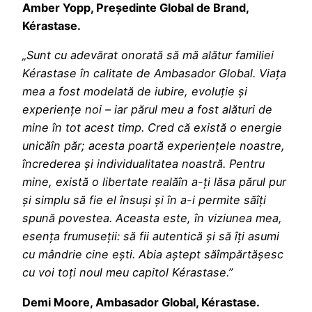
Amber Yopp, Președinte Global de Brand,
Kérastase.
„Sunt cu adevărat onorată să mă alătur familiei
Kérastase în calitate de Ambasador Global. Via
ț
a
mea a fost modelat
ă
de iubire, evolu
ț
ie
ș
i
experien
ț
e noi
–
iar p
ă
rul meu a fost al
ă
turi de
mine
î
n tot acest timp. Cred c
ă
exist
ă
o energie
unic
ă
î
n p
ă
r; acesta poart
ă
experien
ț
ele noastre,
î
ncrederea
ș
i individualitatea noastr
ă
. Pentru
mine, exist
ă
o libertate real
ă
î
n a-
ț
i l
ă
sa p
ă
rul pur
ș
i simplu s
ă
fie el
î
nsu
ș
i
ș
i
î
n a-i permite s
ă
î
ț
i
spun
ă
povestea. Aceasta este, în viziunea mea,
esența frumuseții: să fii autentică și să îți asumi
cu mândrie cine ești. Abia a
ș
tept s
ă
î
mp
ă
rt
ăș
esc
cu voi to
ț
i noul meu capitol K
é
rastase.
”
Demi Moore, Ambasador Global, Kérastase.