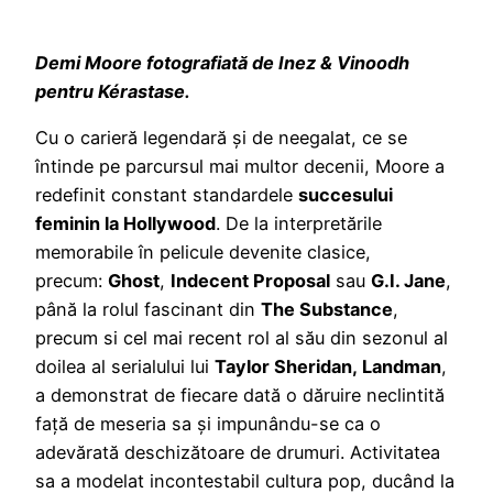
Demi Moore fotografiată de Inez & Vinoodh
pentru Kérastase.
Cu o carieră legendară și de neegalat, ce se
întinde pe parcursul mai multor decenii, Moore a
redefinit constant standardele
succesului
feminin la Hollywood
. De la interpretările
memorabile în pelicule devenite clasice,
precum:
Ghost
,
Indecent Proposal
sau
G.I. Jane
,
până la rolul fascinant din
The Substance
,
precum si cel mai recent rol al său din sezonul al
doilea al serialului lui
Taylor Sheridan, Landman
,
a demonstrat de fiecare dată o dăruire neclintită
față de meseria sa și impunându-se ca o
adevărată deschizătoare de drumuri. Activitatea
sa a modelat incontestabil cultura pop, ducând la